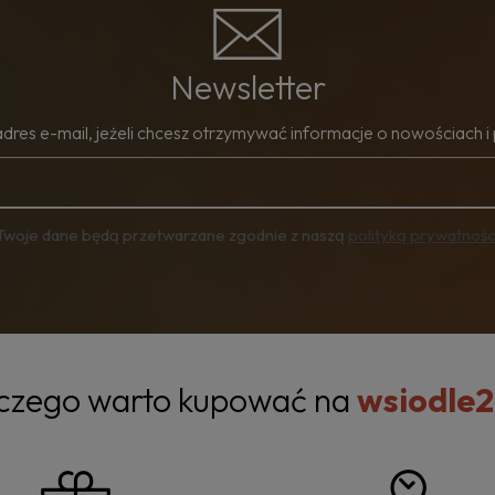
Newsletter
adres e-mail, jeżeli chcesz otrzymywać informacje o nowościach i
Twoje dane będą przetwarzane zgodnie z naszą
polityką prywatnośc
czego warto kupować na
wsiodle2