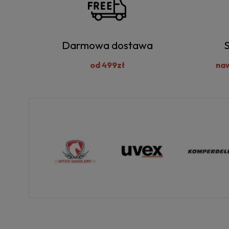
Darmowa dostawa
S
od 499zł
na