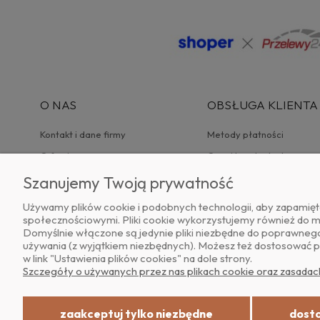
O NAS
OBSŁUGA KLIENTA
Kontakt i dane firmy
Metody płatności
O firmie
Czas i koszty dostawy
Blog
Czas realizacji zamówieni
Szanujemy Twoją prywatność
Gwarancja
Zwroty i reklamacje
Używamy plików cookie i podobnych technologii, aby zapamięta
społecznościowymi. Pliki cookie wykorzystujemy również do mie
Domyślnie włączone są jedynie pliki niezbędne do poprawnego d
używania (z wyjątkiem niezbędnych). Możesz też dostosować p
w link "Ustawienia plików cookies" na dole strony.
Szczegóły o używanych przez nas plikach cookie oraz zasadac
zaakceptuj tylko niezbędne
dosto