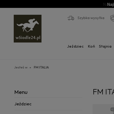
Naj
Szybka wysyłka
Jeździec
Koń
Stajnia
Jesteś w:
»
FM ITALIA
FM IT
Menu
Jeździec