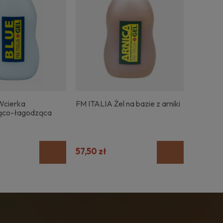
Wcierka
FM ITALIA Żel na bazie z arniki
ąco-łagodząca
57,50 zł