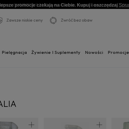
lepsze promocje czekają na Ciebie. Kupuj i oszczędzaj
Spr
Zawsze niskie ceny
Zwróć bez obaw
Pielęgnacja
Żywienie I Suplementy
Nowości
Promocj
ALIA