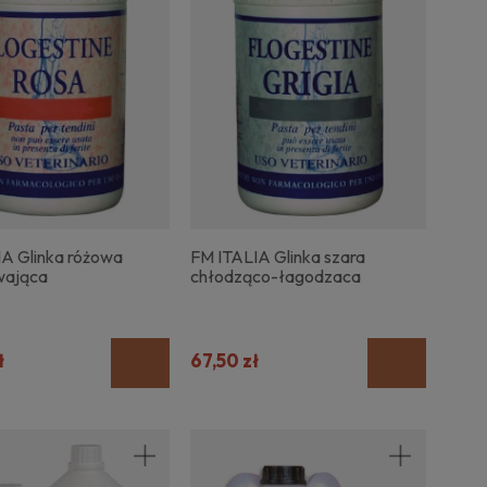
A Glinka różowa
FM ITALIA Glinka szara
wająca
chłodząco-łagodzaca
ł
67,50 zł