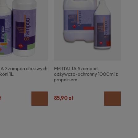
IA Szampon dla siwych
FM ITALIA Szampon
 koni 1L
odżywczo-ochronny 1000ml z
propolisem
ł
85,90 zł