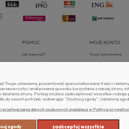
POMOC
MOJE KONTO
Jak kupować?
Twoje zamówienia
Regulamin
Ustawienia konta
a
Ulubione
ć Twoje ustawienia, prezentować spersonalizowane treści i reklam
rzenia ruchu i analizowania sposobu korzystania z naszej strony in
ziałania strony. Poniżej możesz zaakceptować wszystkie rodzaje pli
liki do swoich potrzeb, wybierając "Dostosuj zgody". Udzieloną zg
h przetwarzania danych osobowych znajdziesz w Polityce prywatnoś
Realizacja: Dpl Agency -
Szablony Shoper
suj zgody
zaakceptuj wszystkie