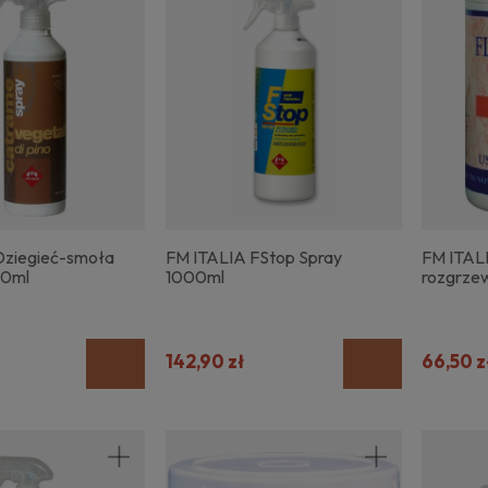
Dziegieć-smoła
FM ITALIA FStop Spray
FM ITALI
00ml
1000ml
rozgrze
142,90 zł
66,50 z