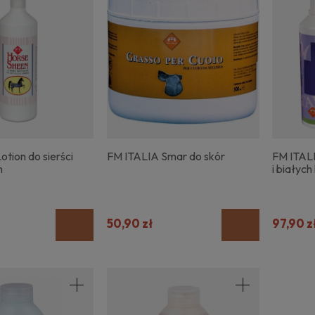
tion do sierści
FM ITALIA Smar do skór
FM ITAL
n
i białych
50,90 zł
97,90 z