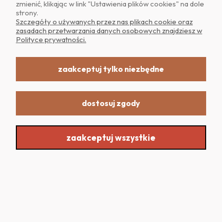
zmienić, klikając w link "Ustawienia plików cookies" na dole
strony.
Szczegóły o używanych przez nas plikach cookie oraz
zasadach przetwarzania danych osobowych znajdziesz w
Polityce prywatności.
Darmowa dostawa
Szybka realizacja
od 499zł
nawet tego samego
zaakceptuj tylko niezbędne
dnia
dostosuj zgody
zaakceptuj wszystkie
Super obsługa
Atrakcyjne oferty
szybki kontakt
sprawdź promocje