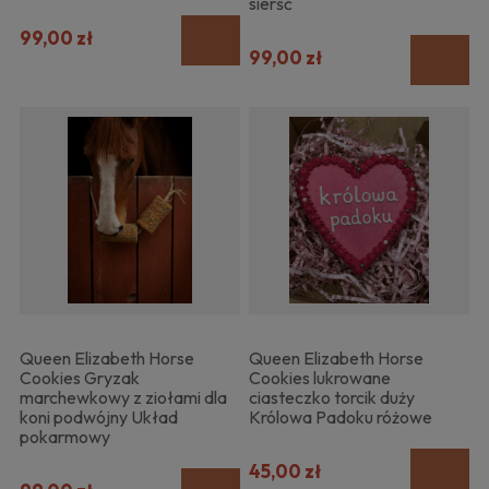
sierść
99,00 zł
99,00 zł
Queen Elizabeth Horse
Queen Elizabeth Horse
Cookies Gryzak
Cookies lukrowane
marchewkowy z ziołami dla
ciasteczko torcik duży
koni podwójny Układ
Królowa Padoku różowe
pokarmowy
45,00 zł