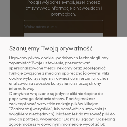
Podaj swój adres e-mail, jeżeli chcesz
otrzymywać informacje o nowościach i
promocjach.
Zapisz się
Szanujemy Twoją prywatność
Twoje dane będą przetwarzane zgodnie z
Używamy plików cookie i podobnych technologii, aby
naszą
polityką prywatności
zapamiętać Twoje ustawienia, prezentować
spersonalizowane treści i reklamy oraz udostępniać
funkcje związane z mediami społecznościowymi. Pliki
cookie wykorzystujemy również do mierzenia ruchu i
analizowania sposobu korzystania z naszej strony
internetowej.
Domyślnie włączone są jedynie pliki niezbędne do
Dlaczego warto kupować na
poprawnego działania strony. Poniżej możesz
zaakceptować wszystkie rodzaje plików, klikając
"Zaakceptuj wszystkie", lub odmówić ich używania (z
wsiodle24.pl
wyjątkiem niezbędnych). Możesz też dostosować pliki do
swoich potrzeb, wybierając "Dostosuj zgody". Udzieloną
zgodę możesz w dowolnym momencie wycofać lub