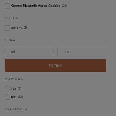
Queen Elizabeth Horse Cookies
(21)
KOLOR
zielony
(1)
CENA
od
do
FILTRUJ
NOWOŚĆ
tak
(3)
nie
(52)
PROMOCJA