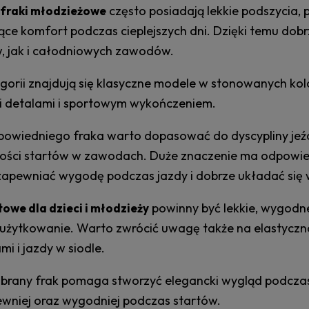
często posiadają lekkie podszycia, p
fraki młodzieżowe
ące komfort podczas cieplejszych dni. Dzięki temu dob
, jak i całodniowych zawodów.
egorii znajdują się klasyczne modele w stonowanych ko
i detalami i sportowym wykończeniem.
owiedniego fraka warto dopasować do dyscypliny jeź
wości startów w zawodach. Duże znaczenie ma odpowie
zapewniać wygodę podczas jazdy i dobrze układać się 
powinny być lekkie, wygodn
towe dla dzieci i młodzieży
 użytkowanie. Warto zwrócić uwagę także na elastycz
mi i jazdy w siodle.
brany frak pomaga stworzyć elegancki wygląd podczas
pewniej oraz wygodniej podczas startów.