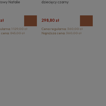
żowy Natalie
dziecięcy czarny
 zł
298,80 zł
ularna:
Cena regularna:
1 129,00 zł
360,00 zł
a cena:
Najniższa cena:
845,00 zł
360,00 zł