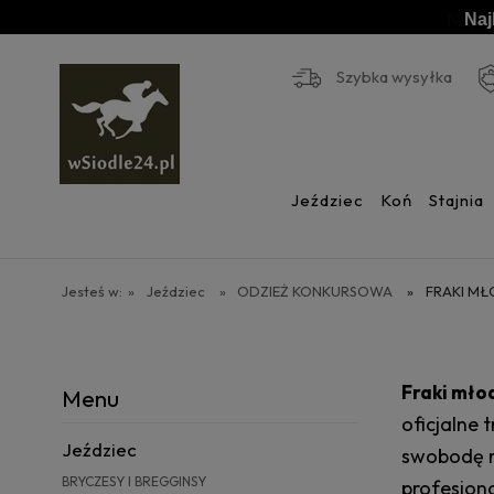
Naj
Szybka wysyłka
Jeździec
Koń
Stajnia
Jesteś w:
»
Jeździec
»
ODZIEŻ KONKURSOWA
»
FRAKI M
Fraki mło
Menu
oficjalne
Jeździec
swobodę r
BRYCZESY I BREGGINSY
profesjona