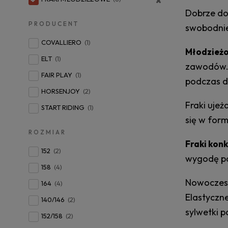
Dobrze do
PRODUCENT
swobodni
COVALLIERO
(1)
Młodzieżo
ELT
(1)
zawodów. 
FAIR PLAY
(1)
podczas d
HORSENJOY
(2)
Fraki ujeż
START RIDING
(1)
się w for
ROZMIAR
Fraki kon
152
(2)
wygodę po
158
(4)
Nowoczesn
164
(4)
Elastyczne
140/146
(2)
sylwetki 
152/158
(2)