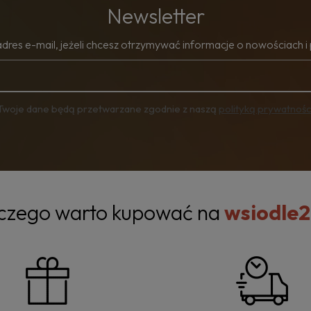
Newsletter
adres e-mail, jeżeli chcesz otrzymywać informacje o nowościach i
Twoje dane będą przetwarzane zgodnie z naszą
polityką prywatnośc
czego warto kupować na
wsiodle2