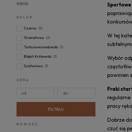
więcej
Sportowe 
poprawiaj
KOLOR
konkursów
Czarny
(5)
W tej kat
Granatowy
(2)
subtelnym
Turkusowoniebieski
(1)
Błękit Królewski
(1)
Wybór odp
częstotli
Szałwiowy
(1)
powinien 
CENA
Fraki star
od
do
regularne
pracy ręka
FILTRUJ
Dobrze do
NOWOŚĆ
czuć się 