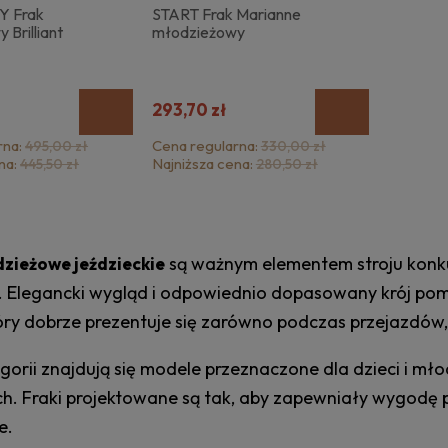
 Frak
START Frak Marianne
 Brilliant
młodzieżowy
293,70 zł
rna:
Cena regularna:
495,00 zł
330,00 zł
na:
Najniższa cena:
445,50 zł
280,50 zł
są ważnym elementem stroju konk
dzieżowe jeździeckie
. Elegancki wygląd i odpowiednio dopasowany krój pom
óry dobrze prezentuje się zarówno podczas przejazdów, j
gorii znajdują się modele przeznaczone dla dzieci i mł
ich. Fraki projektowane są tak, aby zapewniały wygodę 
e.