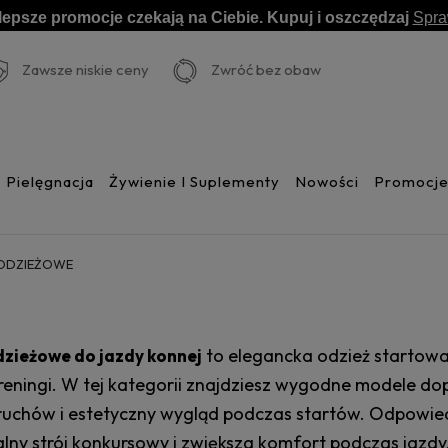
lepsze promocje czekają na Ciebie. Kupuj i oszczędzaj
Spr
Zawsze niskie ceny
Zwróć bez obaw
Pielęgnacja
Żywienie I Suplementy
Nowości
Promocj
ŁODZIEŻOWE
to elegancka odzież startowa
dzieżowe do jazdy konnej
 treningi. W tej kategorii znajdziesz wygodne modele
uchów i estetyczny wygląd podczas startów. Odpowie
lny strój konkursowy i zwiększa komfort podczas jazdy