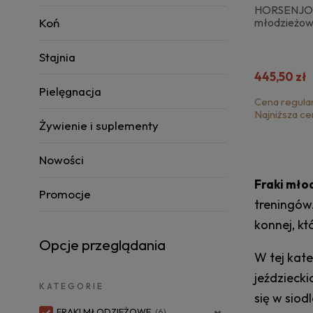
HORSENJOY
Koń
młodzieżowy
Stajnia
445,50 zł
Pielęgnacja
Cena regula
Najniższa ce
Żywienie i suplementy
Nowości
Fraki mło
Promocje
treningów
konnej, kt
Opcje przeglądania
W tej kate
jeździeck
KATEGORIE
się w siodl
FRAKI MŁODZIEŻOWE
(6)