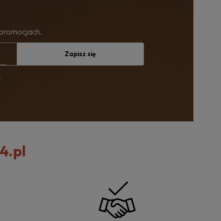
 promocjach.
Zapisz się
i
4.pl