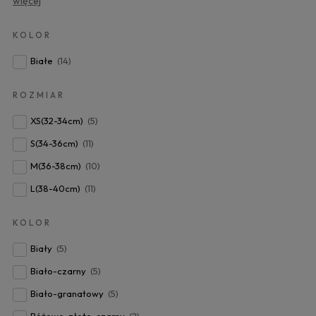
więcej
KOLOR
Białe
(14)
ROZMIAR
XS(32-34cm)
(5)
S(34-36cm)
(11)
M(36-38cm)
(10)
L(38-40cm)
(11)
KOLOR
Biały
(5)
Biało-czarny
(5)
Biało-granatowy
(5)
Różowo-złoto-czarny
(2)