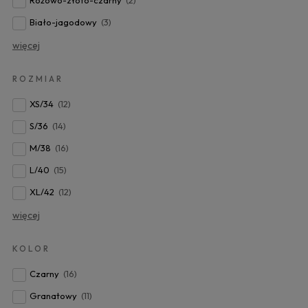
Biało-jagodowy
(3)
więcej
ROZMIAR
XS/34
(12)
S/36
(14)
M/38
(16)
L/40
(15)
XL/42
(12)
więcej
KOLOR
Czarny
(16)
Granatowy
(11)