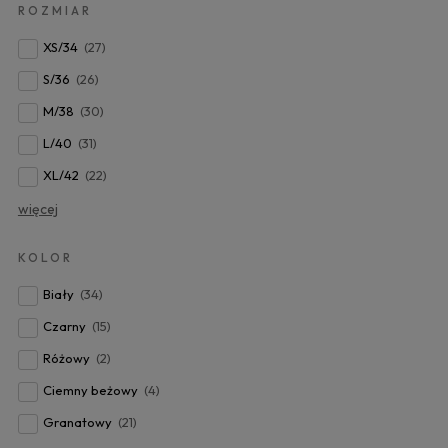
ROZMIAR
XS/34
(27)
S/36
(26)
M/38
(30)
L/40
(31)
XL/42
(22)
więcej
KOLOR
Biały
(34)
Czarny
(15)
Różowy
(2)
Ciemny beżowy
(4)
Granatowy
(21)