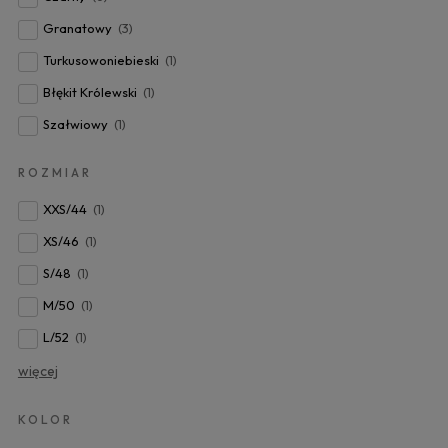
Granatowy
(3)
Turkusowoniebieski
(1)
Błękit Królewski
(1)
Szałwiowy
(1)
ROZMIAR
XXS/44
(1)
XS/46
(1)
S/48
(1)
M/50
(1)
L/52
(1)
więcej
KOLOR