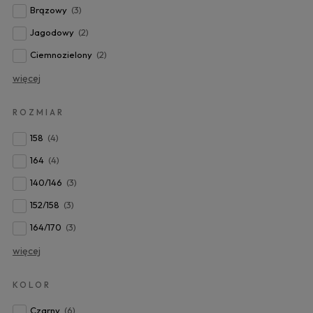
Brązowy
(3)
Jagodowy
(2)
Ciemnozielony
(2)
więcej
ROZMIAR
158
(4)
164
(4)
140/146
(3)
152/158
(3)
164/170
(3)
więcej
KOLOR
Czarny
(6)