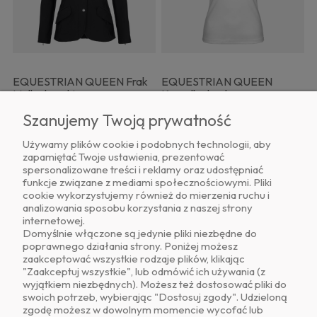
EQUESTRIAN QUEEN Frak
EQUESTRIAN QUEEN
Molly damski
Koszulka konkursowa
damska Eloise 26SS
Szanujemy Twoją prywatność
Używamy plików cookie i podobnych technologii, aby
419,19 zł
166,50 zł
zapamiętać Twoje ustawienia, prezentować
spersonalizowane treści i reklamy oraz udostępniać
Cena regularna:
471,00 zł
Cena regularna:
185,00 zł
funkcje związane z mediami społecznościowymi. Pliki
Najniższa cena:
471,00 zł
Najniższa cena:
185,00 zł
cookie wykorzystujemy również do mierzenia ruchu i
analizowania sposobu korzystania z naszej strony
internetowej.
-10%
-10%
Domyślnie włączone są jedynie pliki niezbędne do
poprawnego działania strony. Poniżej możesz
zaakceptować wszystkie rodzaje plików, klikając
"Zaakceptuj wszystkie", lub odmówić ich używania (z
wyjątkiem niezbędnych). Możesz też dostosować pliki do
swoich potrzeb, wybierając "Dostosuj zgody". Udzieloną
zgodę możesz w dowolnym momencie wycofać lub