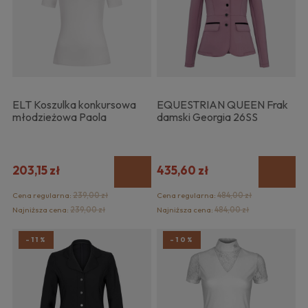
ELT Koszulka konkursowa
EQUESTRIAN QUEEN Frak
młodzieżowa Paola
damski Georgia 26SS
203,15 zł
435,60 zł
Cena regularna:
239,00 zł
Cena regularna:
484,00 zł
Najniższa cena:
239,00 zł
Najniższa cena:
484,00 zł
-11%
-10%