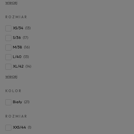
więcej
ROZMIAR
XS/34
(13)
S/36
(17)
M/38
(16)
L/40
(13)
XL/42
(14)
więcej
KOLOR
Biały
(21)
ROZMIAR
XXS/44
(1)