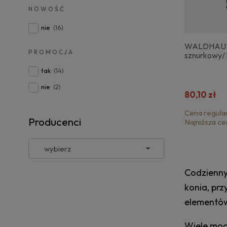
NOWOŚĆ
nie
(16)
WALDHAUS
PROMOCJA
sznurkowy/ 
tak
(14)
nie
(2)
80,10 zł
Cena regula
Producenci
Najniższa ce
Codzienny
konia, pr
elementów
Wiele mod