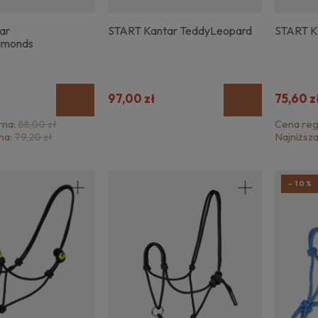
ar
START Kantar TeddyLeopard
START K
amonds
97,00 zł
75,60 z
rna:
Cena reg
88,00 zł
na:
Najniższ
79,20 zł
-10%