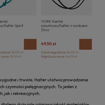
ntar
YORK Kantar
y/halter Spirit
sznurkowy/halter z wodzami
Zirco
ł
49,50 zł
ularna:
Cena regularna:
18,00 zł
55,00 zł
a cena:
Najniższa cena:
15,30 zł
46,75 zł
wygodne i trwałe. Halter ułatwia prowadzenie
h czynności pielęgnacyjnych. To jeden z
 jak i rekreacyjnych.
, dlatego dużą rolę odgrywa jakość materiałów