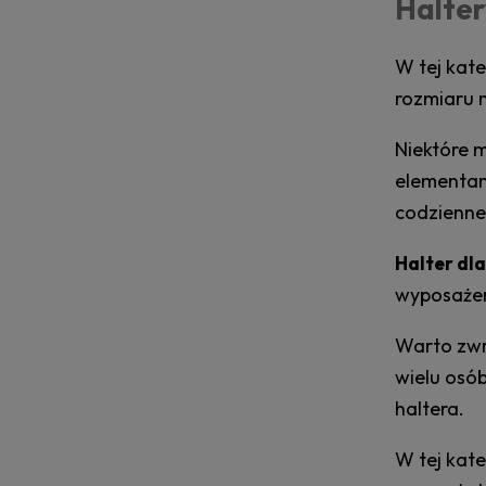
Halter
W tej kat
rozmiaru 
Niektóre 
elementam
codzienne
Halter dl
wyposażeni
Warto zwr
wielu osó
haltera.
W tej kat