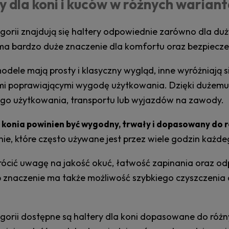
y dla koni i kuców w różnych warian
egorii znajdują się haltery odpowiednie zarówno dla d
ma bardzo duże znaczenie dla komfortu oraz bezpiecze
modele mają prosty i klasyczny wygląd, inne wyróżniają
i poprawiającymi wygodę użytkowania. Dzięki dużemu
go użytkowania, transportu lub wyjazdów na zawody.
a konia powinien być wygodny, trwały i dopasowany do 
e, które często używane jest przez wiele godzin każde
ócić uwagę na jakość okuć, łatwość zapinania oraz odp
b znaczenie ma także możliwość szybkiego czyszczeni
egorii dostępne są haltery dla koni dopasowane do różn