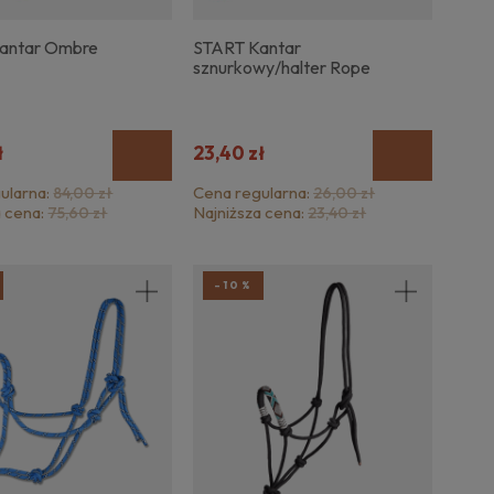
antar Ombre
START Kantar
sznurkowy/halter Rope
ł
23,40 zł
ularna:
Cena regularna:
84,00 zł
26,00 zł
a cena:
Najniższa cena:
75,60 zł
23,40 zł
-10%