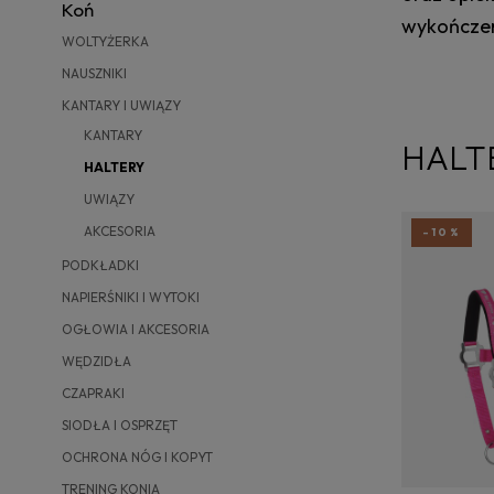
Koń
wykończen
WOLTYŻERKA
NAUSZNIKI
KANTARY I UWIĄZY
KANTARY
HALT
HALTERY
UWIĄZY
AKCESORIA
-10%
PODKŁADKI
NAPIERŚNIKI I WYTOKI
OGŁOWIA I AKCESORIA
WĘDZIDŁA
CZAPRAKI
SIODŁA I OSPRZĘT
OCHRONA NÓG I KOPYT
TRENING KONIA