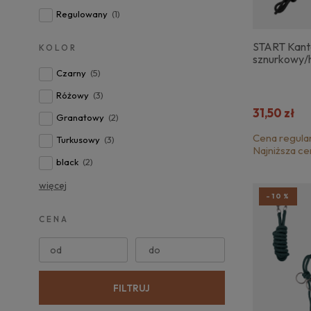
Regulowany
(1)
START Kant
KOLOR
sznurkowy/
Czarny
(5)
Różowy
(3)
31,50 zł
Granatowy
(2)
Cena regula
Turkusowy
(3)
Najniższa ce
black
(2)
więcej
-10%
CENA
od
do
FILTRUJ