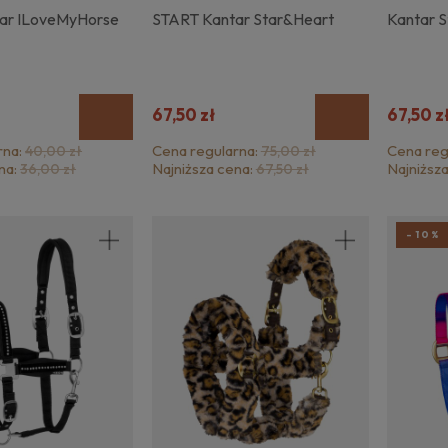
ar ILoveMyHorse
START Kantar Star&Heart
Kantar S
67,50 zł
67,50 z
rna:
Cena regularna:
Cena reg
40,00 zł
75,00 zł
na:
Najniższa cena:
Najniższ
36,00 zł
67,50 zł
-10%