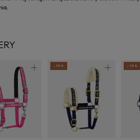
ia.
ERY
-10%
-10%