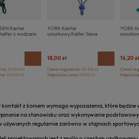
EN Kantar
YORK Kantar
YORK Ka
halter z wodzami
sznurkowy/halter Siena
sznurkow
18,00 zł
16,20 z
rna:
Cena regularna:
Cena reg
89,00 zł
20,00 zł
na:
Najniższa cena:
Najniższ
76,00 zł
17,00 zł
 kontakt z koniem wymaga wyposażenia, które będzie 
zypinanie na stanowisku oraz wykonywanie podstawowyc
 używanych regularnie zarówno w stajniach sportowych,
eli projektowanych jest z myślą o częstym użytkowaniu