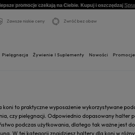
lepsze promocje czekają na Ciebie. Kupuj i oszczędzaj
Spr
Zawsze niskie ceny
Zwróć bez obaw
Pielęgnacja
Żywienie I Suplementy
Nowości
Promocj
la koni to praktyczne wyposażenie wykorzystywane podc
ia, czy pielęgnacji. Odpowiednio dopasowany halter p
ństwo podczas użytkowania, dlatego tak ważne jest 
una. W tej kategorii znajdziesz haltery dla koni w różn