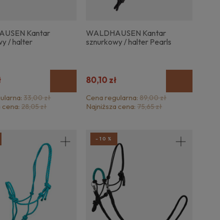
USEN Kantar
WALDHAUSEN Kantar
y / halter
sznurkowy / halter Pearls
ł
80,10 zł
ularna:
Cena regularna:
33,00 zł
89,00 zł
a cena:
Najniższa cena:
28,05 zł
75,65 zł
-10%