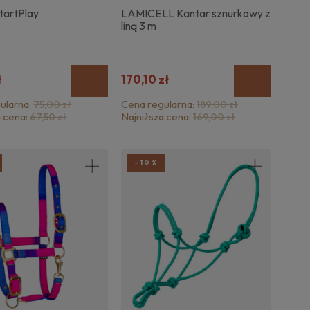
tartPlay
LAMICELL Kantar sznurkowy z
liną 3 m
ł
170,10 zł
ularna:
Cena regularna:
75,00 zł
189,00 zł
a cena:
Najniższa cena:
67,50 zł
169,00 zł
-10%