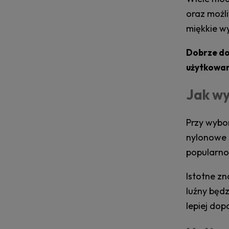
oraz możl
miękkie w
Dobrze do
użytkowa
Jak wy
Przy wybo
nylonowe s
popularnoś
Istotne z
luźny będz
lepiej do