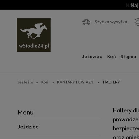
Naj
Szybka wysyłka
Jeździec
Koń
Stajnia
Jesteś w:
»
Koń
»
KANTARY I UWIĄZY
»
HALTERY
Haltery d
Menu
prowadzen
Jeździec
bezpiecze
oraz opiek