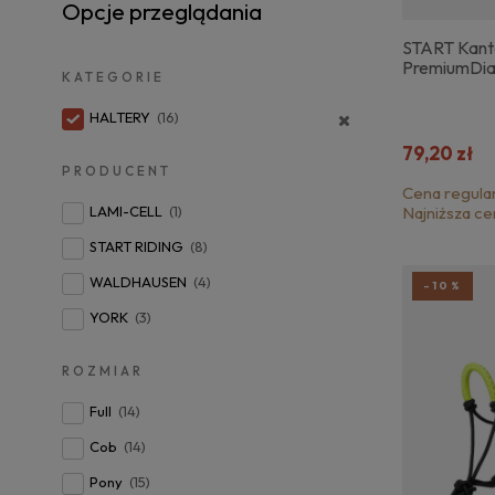
Opcje przeglądania
START Kant
PremiumDi
KATEGORIE
HALTERY
(16)
79,20 zł
PRODUCENT
Cena regula
LAMI-CELL
(1)
Najniższa ce
START RIDING
(8)
WALDHAUSEN
(4)
-10%
YORK
(3)
ROZMIAR
Full
(14)
Cob
(14)
Pony
(15)