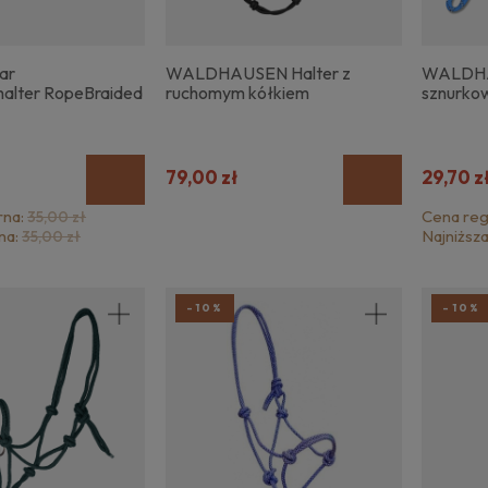
ar
WALDHAUSEN Halter z
WALDHA
halter RopeBraided
ruchomym kółkiem
sznurkow
79,00 zł
29,70 z
rna:
Cena reg
35,00 zł
na:
Najniższ
35,00 zł
-10%
-10%