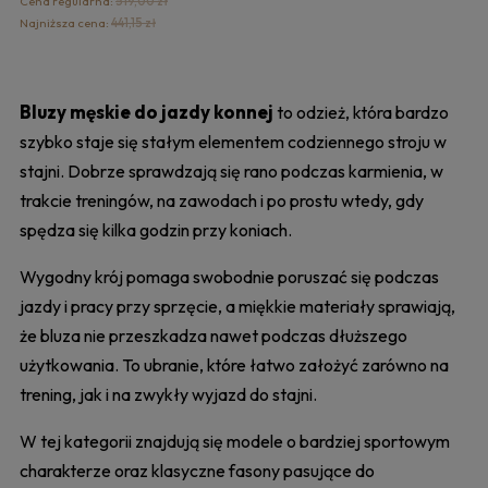
Cena regularna:
519,00 zł
Najniższa cena:
441,15 zł
Bluzy męskie do jazdy konnej
to odzież, która bardzo
szybko staje się stałym elementem codziennego stroju w
stajni. Dobrze sprawdzają się rano podczas karmienia, w
trakcie treningów, na zawodach i po prostu wtedy, gdy
spędza się kilka godzin przy koniach.
Wygodny krój pomaga swobodnie poruszać się podczas
jazdy i pracy przy sprzęcie, a miękkie materiały sprawiają,
że bluza nie przeszkadza nawet podczas dłuższego
użytkowania. To ubranie, które łatwo założyć zarówno na
trening, jak i na zwykły wyjazd do stajni.
W tej kategorii znajdują się modele o bardziej sportowym
charakterze oraz klasyczne fasony pasujące do