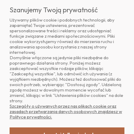
Szanujemy Twoją prywatność
Używamy plików cookie i podobnych technologii, aby
zapamiętać Twoje ustawienia, prezentować
Znajdź nas na
spersonalizowane treści i reklamy oraz udostępniać
funkcje związane z mediami społecznościowymi. Pliki
cookie wykorzystujemy również do mierzenia ruchu i
analizowania sposobu korzystania z naszej strony
internetowej.
Domyślnie włączone są jedynie pliki niezbędne do
poprawnego działania strony. Poniżej możesz
zaakceptować wszystkie rodzaje plików, klikając
O NAS
"Zaakceptuj wszystkie", lub odmówić ich używania (z
wyjątkiem niezbędnych). Możesz też dostosować pliki do
swoich potrzeb, wybierając "Dostosuj zgody". Udzieloną
OBSŁUGA KLIENTA
zgodę możesz w dowolnym momencie wycofać lub
zmienić, klikając w link "Ustawienia plików cookies" na dole
strony.
POMOC
Szczegóły o używanych przez nas plikach cookie oraz
zasadach przetwarzania danych osobowych znajdziesz w
Polityce prywatności.
MOJE KONTO