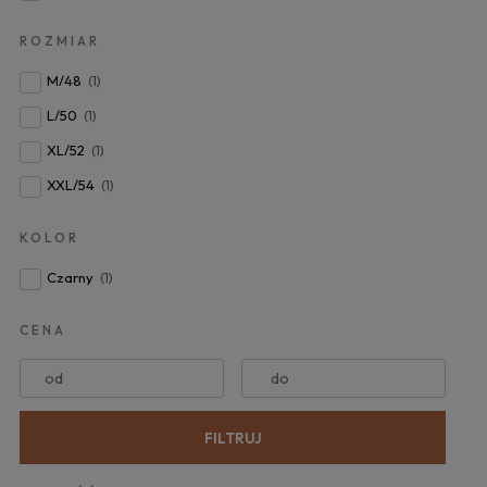
ROZMIAR
M/48
(1)
L/50
(1)
XL/52
(1)
XXL/54
(1)
KOLOR
Czarny
(1)
CENA
od
do
FILTRUJ