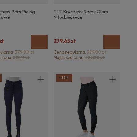
czesy Pam Riding
ELT Bryczesy Romy Glam
żowe
Młodzieżowe
zł
279,65 zł
ularna:
Cena regularna:
379,00 zł
329,00 zł
a cena:
Najniższa cena:
322,15 zł
329,00 zł
-15%