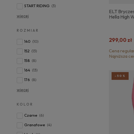
START RIDING
(3)
ELT Brycze
więcej
Hella High W
ROZMIAR
299,00 zł
140
(10)
Cena regula
152
(13)
Najniższa ce
158
(8)
164
(13)
-50%
176
(8)
więcej
KOLOR
Czarne
(6)
Granatowe
(4)