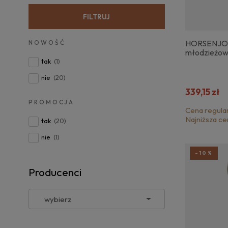
FILTRUJ
HORSENJOY
NOWOŚĆ
młodzieżow
tak
(1)
nie
(20)
339,15 zł
PROMOCJA
Cena regula
Najniższa ce
tak
(20)
nie
(1)
-10%
Producenci