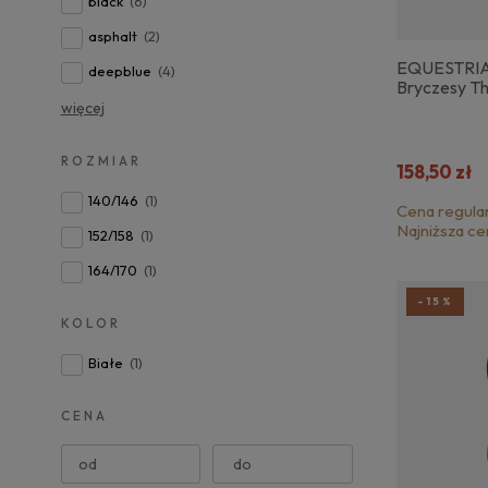
black
(6)
asphalt
(2)
EQUESTRI
deepblue
(4)
Bryczesy T
więcej
ROZMIAR
158,50 zł
140/146
(1)
Cena regula
Najniższa ce
152/158
(1)
164/170
(1)
-15%
KOLOR
Białe
(1)
CENA
od
do