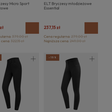
zesy Micro Sport
ELT Bryczesy młodzieżowe
żowe
Essential
zł
237,15 zł
ularna:
Cena regularna:
379,00 zł
279,00 zł
a cena:
Najniższa cena:
322,15 zł
249,00 zł
-15%