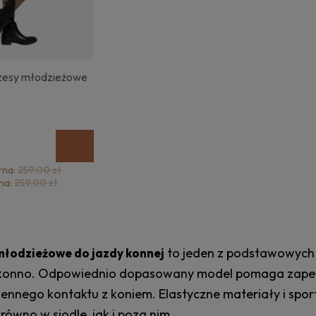
esy młodzieżowe
rna:
259,00 zł
na:
259,00 zł
to jeden z podstawowych 
młodzieżowe do jazdy konnej
 konno. Odpowiednio dopasowany model pomaga zapewn
iennego kontaktu z koniem. Elastyczne materiały i sp
ówno w siodle, jak i poza nim.