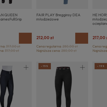
AN QUEEN
FAIR PLAY Bregginsy DEA
HE HOR
hamesFullGrip
młodzieżowe
młodzie
ocieplan
212,00 zł
217,00 
rna:
Cena regularna:
Cena reg
317,00 zł
280,00 zł
na:
Najniższa cena:
Najniższ
317,00 zł
280,00 zł
-15%
-15%