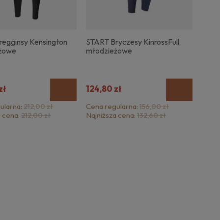
regginsy Kensington
START Bryczesy KinrossFull
żowe
młodzieżowe
zł
124,80 zł
ularna:
Cena regularna:
212,00 zł
156,00 zł
a cena:
Najniższa cena:
212,00 zł
132,60 zł