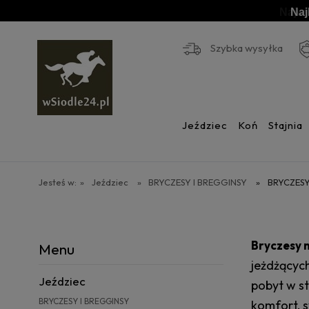
Naj
Szybka wysyłka
Jeździec
Koń
Stajnia
Jesteś w:
»
Jeździec
»
BRYCZESY I BREGGINSY
»
BRYCZES
Bryczesy 
Menu
jeżdżących
Jeździec
pobyt w s
BRYCZESY I BREGGINSY
komfort, 