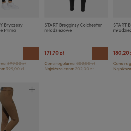
 Bryczesy
START Bregginsy Colchester
START B
e Prima
młodzieżowe
młodzie
171,70 zł
180,20 
rna:
Cena regularna:
Cena reg
399,00 zł
202,00 zł
na:
Najniższa cena:
Najniższ
399,00 zł
202,00 zł