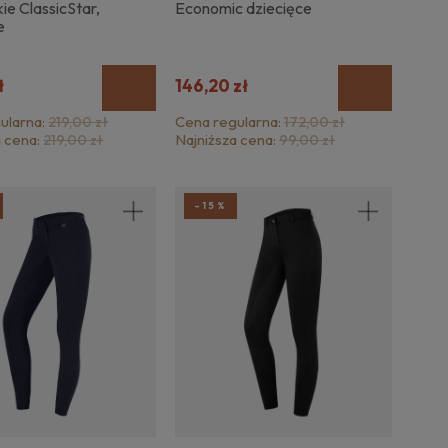
ie ClassicStar,
Economic dziecięce
e
ł
146,20 zł
ularna:
Cena regularna:
219,00 zł
172,00 zł
a cena:
Najniższa cena:
219,00 zł
99,00 zł
-15%