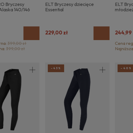
O Bryczesy
ELT Bryczesy dziecięce
ELT Bryc
 Alaska 140/146
Essential
młodzie
229,00 zł
244,99 
rna:
Cena reg
399,00 zł
na:
Najniższ
399,00 zł
-43%
-40%