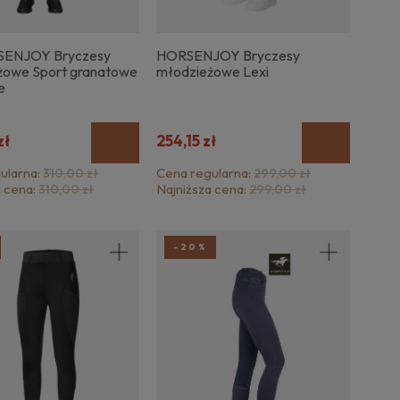
SENJOY Bryczesy
HORSENJOY Bryczesy
żowe Sport granatowe
młodzieżowe Lexi
e
zł
254,15 zł
ularna:
Cena regularna:
310,00 zł
299,00 zł
a cena:
Najniższa cena:
310,00 zł
299,00 zł
-20%