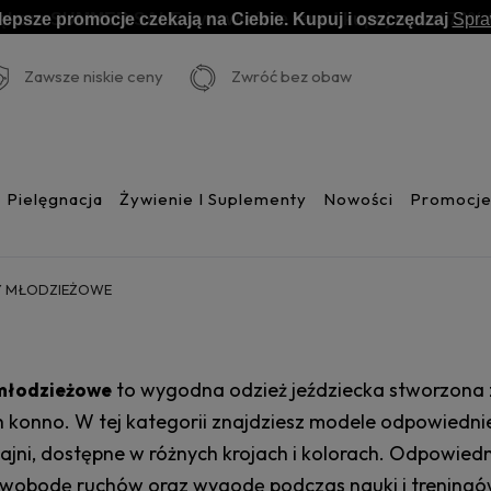
lepsze promocje czekają na Ciebie. Kupuj i oszczędzaj
Spr
Zawsze niskie ceny
Zwróć bez obaw
Pielęgnacja
Żywienie I Suplementy
Nowości
Promocj
Y MŁODZIEŻOWE
to wygodna odzież jeździecka stworzona 
młodzieżowe
 konno. W tej kategorii znajdziesz modele odpowiednie
tajni, dostępne w różnych krojach i kolorach. Odpowie
swobodę ruchów oraz wygodę podczas nauki i treningó