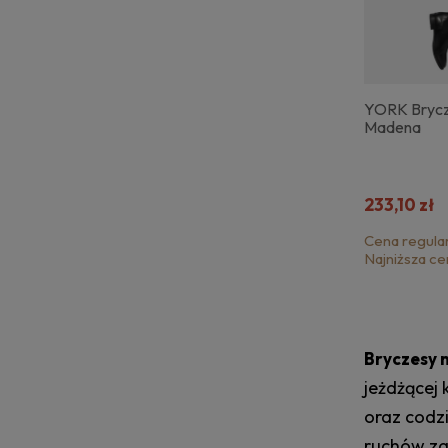
YORK Brycz
Madena
233,10 zł
Cena regula
Najniższa ce
Bryczesy 
jeżdżącej
oraz codz
ruchów zar