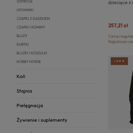
OSTROGI
dziecięce z
UPOMINKI
CZAPKI Z DASZKIEM
257,21 zł
CZAPKI I KOMINY
Cena regula
BLUZY
Najniższa ce
KURTKI
BLUZKI I KOSZULKI
-40%
HOBBY HORSE
Koń
Stajnia
Pielęgnacja
Żywienie i suplementy