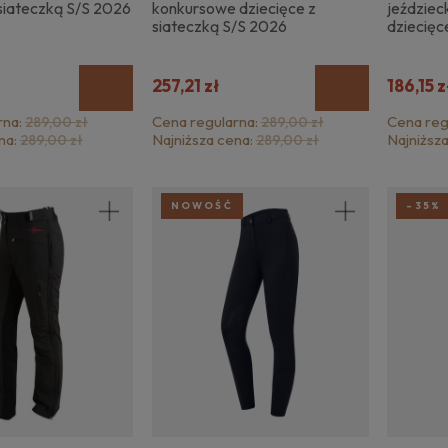
 siateczką S/S 2026
konkursowe dziecięce z
jeździeck
siateczką S/S 2026
dziecięc
257,21 zł
186,15 z
rna:
Cena regularna:
Cena reg
289,00 zł
289,00 zł
na:
Najniższa cena:
Najniższ
289,00 zł
289,00 zł
NOWOŚĆ
-35%