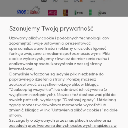
Szanujemy Twoją prywatność
Używamy plików cookie i podobnych technologii, aby
zapamiętać Twoje ustawienia, prezentować
Znajdź nas na
spersonalizowane treści i reklamy oraz udostępniać
funkcje związane z mediami społecznościowymi. Pliki
cookie wykorzystujemy również do mierzenia ruchu i
analizowania sposobu korzystania z naszej strony
internetowej.
Domyślnie włączone są jedynie pliki niezbędne do
poprawnego działania strony. Poniżej możesz
zaakceptować wszystkie rodzaje plików, klikając
O NAS
"Zaakceptuj wszystkie", lub odmówić ich używania (z
wyjątkiem niezbędnych). Możesz też dostosować pliki do
swoich potrzeb, wybierając "Dostosuj zgody". Udzieloną
OBSŁUGA KLIENTA
zgodę możesz w dowolnym momencie wycofać lub
zmienić, klikając w link "Ustawienia plików cookies" na dole
strony.
POMOC
Szczegóły o używanych przez nas plikach cookie oraz
zasadach przetwarzania danych osobowych znajdziesz w