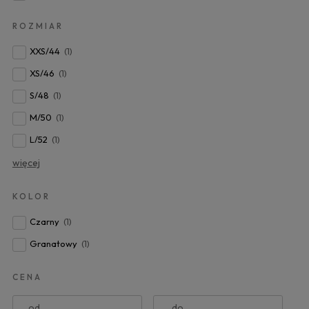
ROZMIAR
XXS/44
(1)
XS/46
(1)
S/48
(1)
M/50
(1)
L/52
(1)
więcej
KOLOR
Czarny
(1)
Granatowy
(1)
CENA
od
do