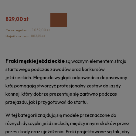
829,00 zł
Cena regularna:
1 039,00 zł
Najniższa cena:
883,15 zł
Fraki męskie jeździeckie
są ważnym elementem stroju
startowego podczas zawodów oraz konkursów
jeździeckich. Elegancki wygląd i odpowiednio dopasowany
krój pomagają stworzyć profesjonalny zestaw do jazdy
konnej, który dobrze prezentuje się zarówno podczas
przejazdu, jak i przygotowań do startu.
W tej kategorii znajdują się modele przeznaczone do
różnych dyscyplin jeździeckich, między innymi skoków przez
przeszkody oraz ujeżdżenia. Fraki projektowane są tak, aby