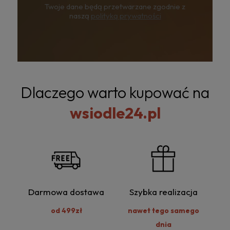
Twoje dane będą przetwarzane zgodnie z
naszą
polityką prywatności
Dlaczego warto kupować na
wsiodle24.pl
Darmowa dostawa
Szybka realizacja
od 499zł
nawet tego samego
dnia