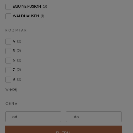
EQUINE FUSION
(3)
WALDHAUSEN
(1)
ROZMIAR
4
(2)
5
(2)
6
(2)
7
(2)
8
(2)
więcej
CENA
od
do
FILTRUJ