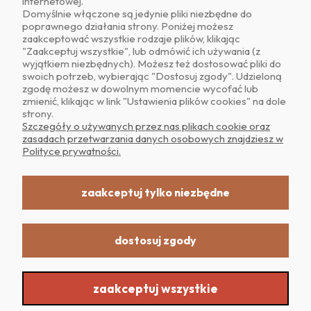
internetowej.
Domyślnie włączone są jedynie pliki niezbędne do
poprawnego działania strony. Poniżej możesz
zaakceptować wszystkie rodzaje plików, klikając
O NAS
"Zaakceptuj wszystkie", lub odmówić ich używania (z
wyjątkiem niezbędnych). Możesz też dostosować pliki do
swoich potrzeb, wybierając "Dostosuj zgody". Udzieloną
OBSŁUGA KLIENTA
zgodę możesz w dowolnym momencie wycofać lub
zmienić, klikając w link "Ustawienia plików cookies" na dole
strony.
POMOC
Szczegóły o używanych przez nas plikach cookie oraz
zasadach przetwarzania danych osobowych znajdziesz w
Polityce prywatności.
MOJE KONTO
zaakceptuj tylko niezbędne
dostosuj zgody
Realizacja: Dpl Agency -
Szablony Shoper
zaakceptuj wszystkie
Sklep internetowy Shoper.pl