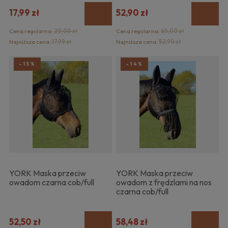
17,99 zł
52,90 zł
Cena regularna:
20,00 zł
Cena regularna:
65,00 zł
Najniższa cena:
17,99 zł
Najniższa cena:
52,90 zł
-13%
-14%
YORK Maska przeciw
YORK Maska przeciw
owadom czarna cob/full
owadom z frędzlami na nos
czarna cob/full
52,50 zł
58,48 zł