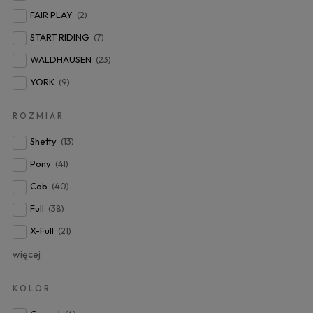
FAIR PLAY
(2)
START RIDING
(7)
WALDHAUSEN
(23)
YORK
(9)
ROZMIAR
Shetty
(13)
Pony
(41)
Cob
(40)
Full
(38)
X-Full
(21)
więcej
KOLOR