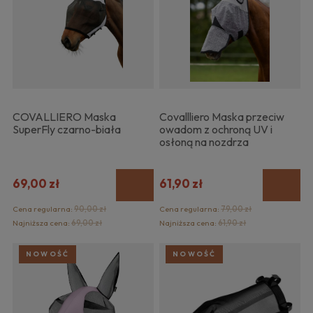
COVALLIERO Maska
Covallliero Maska przeciw
SuperFly czarno-biała
owadom z ochroną UV i
osłoną na nozdrza
69,00 zł
61,90 zł
Cena regularna:
90,00 zł
Cena regularna:
79,00 zł
Najniższa cena:
69,00 zł
Najniższa cena:
61,90 zł
NOWOŚĆ
NOWOŚĆ