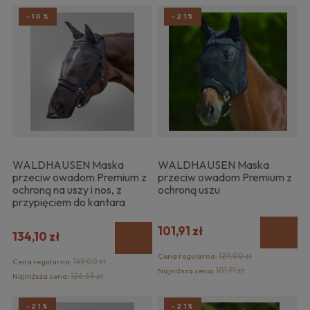
-10%
-21%
WALDHAUSEN Maska
WALDHAUSEN Maska
przeciw owadom Premium z
przeciw owadom Premium z
ochroną na uszy i nos, z
ochroną uszu
przypięciem do kantara
101,91 zł
134,10 zł
Cena regularna:
129,00 zł
Cena regularna:
149,00 zł
Najniższa cena:
101,91 zł
Najniższa cena:
126,65 zł
-21%
-21%