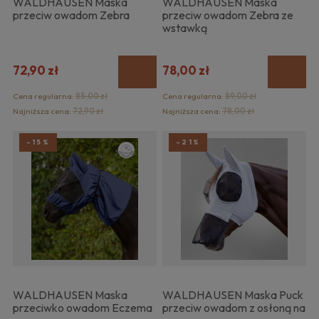
WALDHAUSEN Maska
WALDHAUSEN Maska
przeciw owadom Zebra
przeciw owadom Zebra ze
wstawką
72,90 zł
78,00 zł
Cena regularna:
85,00 zł
Cena regularna:
89,00 zł
Najniższa cena:
72,90 zł
Najniższa cena:
78,00 zł
-15%
-21%
WALDHAUSEN Maska
WALDHAUSEN Maska Puck
przeciwko owadom Eczema
przeciw owadom z osłoną na