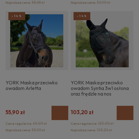
Najniższa cena:
58,48 zł
Najniższa cena:
52,90 zł
-14%
-14%
YORK Maska przeciwko
YORK Maska przeciwko
owadom Arletta
owadom Syntia 3w1 osłona
oraz frędzle na nos
55,90 zł
103,20 zł
Cena regularna:
65,00 zł
Cena regularna:
120,00 zł
Najniższa cena:
55,90 zł
Najniższa cena:
103,20 zł