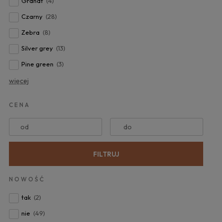
Granat
(4)
Czarny
(28)
Zebra
(8)
Silver grey
(13)
Pine green
(3)
więcej
CENA
od
do
FILTRUJ
NOWOŚĆ
tak
(2)
nie
(49)