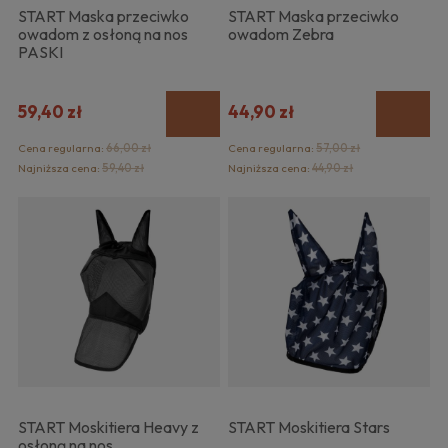
START Maska przeciwko
START Maska przeciwko
owadom z osłoną na nos
owadom Zebra
PASKI
59,40 zł
44,90 zł
Cena regularna:
66,00 zł
Cena regularna:
57,00 zł
Najniższa cena:
59,40 zł
Najniższa cena:
44,90 zł
START Moskitiera Heavy z
START Moskitiera Stars
osłoną na nos