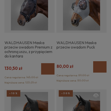
WALDHAUSEN Maska
WALDHAUSEN Maska
przeciw owadom Premium z
przeciw owadom Puck
ochroną uszu, z przypięciem
do kantara
80,00 zł
130,50 zł
Cena regularna:
89,00 zł
Cena regularna:
145,00 zł
Najniższa cena:
80,00 zł
Najniższa cena:
123,25 zł
-10%
-30%