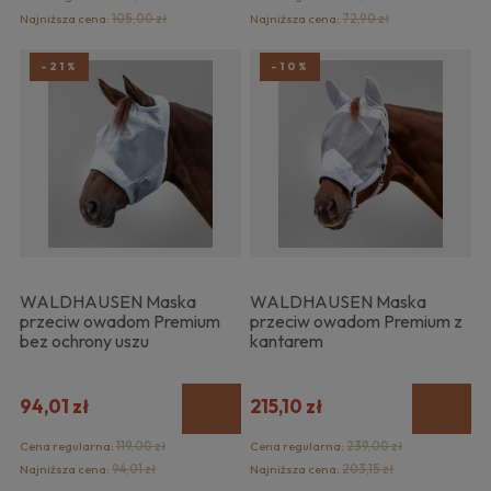
Najniższa cena:
105,00 zł
Najniższa cena:
72,90 zł
-21%
-10%
WALDHAUSEN Maska
WALDHAUSEN Maska
przeciw owadom Premium
przeciw owadom Premium z
bez ochrony uszu
kantarem
94,01 zł
215,10 zł
Cena regularna:
119,00 zł
Cena regularna:
239,00 zł
Najniższa cena:
94,01 zł
Najniższa cena:
203,15 zł