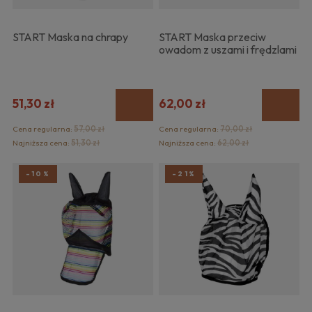
START Maska na chrapy
START Maska przeciw
owadom z uszami i frędzlami
51,30 zł
62,00 zł
Cena regularna:
57,00 zł
Cena regularna:
70,00 zł
Najniższa cena:
51,30 zł
Najniższa cena:
62,00 zł
-10%
-21%