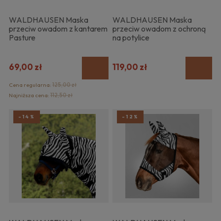
WALDHAUSEN Maska
WALDHAUSEN Maska
przeciw owadom z kantarem
przeciw owadom z ochroną
Pasture
na potylice
69,00 zł
119,00 zł
Cena regularna:
125,00 zł
Najniższa cena:
112,50 zł
-14%
-12%