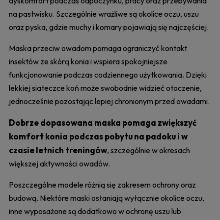
dyskomfort podczas odpoczynku, pracy oraz przebywania
na pastwisku. Szczególnie wrażliwe są okolice oczu, uszu
oraz pyska, gdzie muchy i komary pojawiają się najczęściej.
Maska przeciw owadom pomaga ograniczyć kontakt
insektów ze skórą konia i wspiera spokojniejsze
funkcjonowanie podczas codziennego użytkowania. Dzięki
lekkiej siateczce koń może swobodnie widzieć otoczenie,
jednocześnie pozostając lepiej chronionym przed owadami.
Dobrze dopasowana maska pomaga zwiększyć
komfort konia podczas pobytu na padoku i w
czasie letnich treningów
, szczególnie w okresach
większej aktywności owadów.
Poszczególne modele różnią się zakresem ochrony oraz
budową. Niektóre maski osłaniają wyłącznie okolice oczu,
inne wyposażone są dodatkowo w ochronę uszu lub