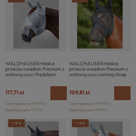
WALDHAUSEN Maska
WALDHAUSEN Maska
przeciw owadom Premium z
przeciw owadom Premium z
ochroną uszu i frędzlami
ochroną uszu i osłoną chrap
117,71 zł
109,81 zł
Cena regularna:
149,00 zł
Cena regularna:
139,00 zł
Najniższa cena:
117,71 zł
Najniższa cena:
109,81 zł
-10%
-10%