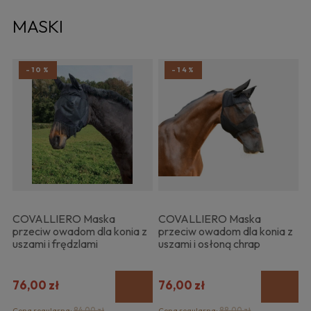
MASKI
-10%
-14%
COVALLIERO Maska
COVALLIERO Maska
przeciw owadom dla konia z
przeciw owadom dla konia z
uszami i frędzlami
uszami i osłoną chrap
76,00 zł
76,00 zł
Cena regularna:
84,00 zł
Cena regularna:
88,00 zł