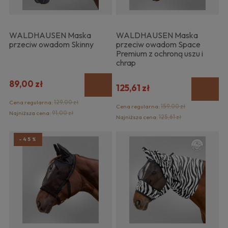
WALDHAUSEN Maska
WALDHAUSEN Maska
przeciw owadom Skinny
przeciw owadom Space
Premium z ochroną uszu i
chrap
89,00 zł
125,61 zł
Cena regularna:
129,00 zł
Cena regularna:
159,00 zł
Najniższa cena:
91,00 zł
Najniższa cena:
125,61 zł
-45%