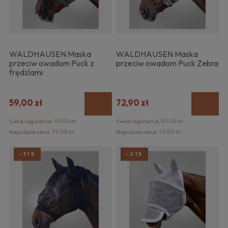
WALDHAUSEN Maska
WALDHAUSEN Maska
przeciw owadom Puck z
przeciw owadom Puck Zebra
frędzlami
59,00 zł
72,90 zł
Cena regularna:
99,00 zł
Cena regularna:
89,50 zł
Najniższa cena:
79,20 zł
Najniższa cena:
72,90 zł
-31%
-21%