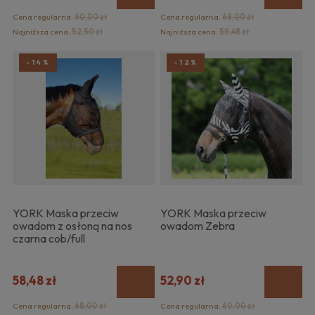
Cena regularna:
60,00 zł
Cena regularna:
68,00 zł
Najniższa cena:
52,50 zł
Najniższa cena:
58,48 zł
-14%
-12%
YORK Maska przeciw
YORK Maska przeciw
owadom z osłoną na nos
owadom Zebra
czarna cob/full
58,48 zł
52,90 zł
Cena regularna:
68,00 zł
Cena regularna:
60,00 zł