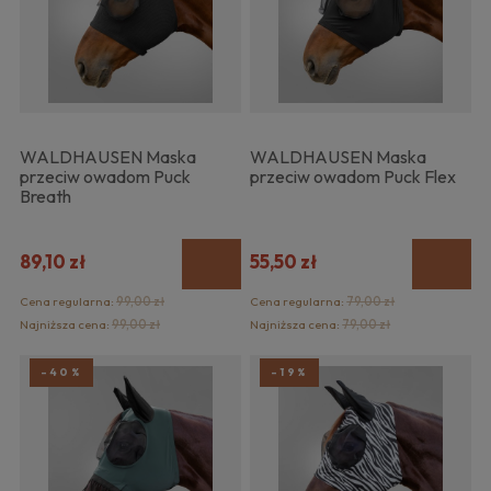
WALDHAUSEN Maska
WALDHAUSEN Maska
przeciw owadom Puck
przeciw owadom Puck Flex
Breath
89,10 zł
55,50 zł
Cena regularna:
99,00 zł
Cena regularna:
79,00 zł
Najniższa cena:
99,00 zł
Najniższa cena:
79,00 zł
-40%
-19%