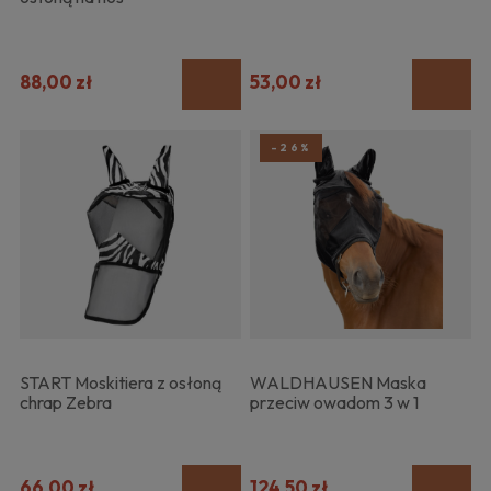
88,00 zł
53,00 zł
-26%
START Moskitiera z osłoną
WALDHAUSEN Maska
chrap Zebra
przeciw owadom 3 w 1
66,00 zł
124,50 zł