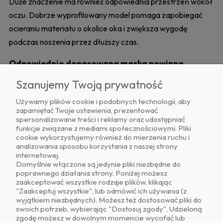
Duże znaczenie ma również odpowiednia przestrzeń wokół
oczu. Dobrze wyprofilowany model pomaga zapobiegać
ocieraniu materiału o okolice oka i zwiększa wygodę
podczas noszenia przez dłuższy czas.
Odpowiednio dopasowana maska powinna
stabilnie utrzymywać się na głowie i zapewniać
Szanujemy Twoją prywatność
koniowi swobodę podczas codziennego
Używamy plików cookie i podobnych technologii, aby
użytkowania
, dlatego warto zwrócić uwagę na jakość
zapamiętać Twoje ustawienia, prezentować
materiałów i system regulacji.
spersonalizowane treści i reklamy oraz udostępniać
funkcje związane z mediami społecznościowymi. Pliki
cookie wykorzystujemy również do mierzenia ruchu i
Maski przeciw owadom bardzo często stanowią
analizowania sposobu korzystania z naszej strony
podstawowe wyposażenie używane wiosną i latem,
internetowej.
Domyślnie włączone są jedynie pliki niezbędne do
szczególnie u koni przebywających długo na pastwisku.
poprawnego działania strony. Poniżej możesz
Pomagają ograniczyć rozdrażnienie spowodowane
zaakceptować wszystkie rodzaje plików, klikając
"Zaakceptuj wszystkie", lub odmówić ich używania (z
obecnością owadów i wspierają spokojniejszy odpoczynek
wyjątkiem niezbędnych). Możesz też dostosować pliki do
na padoku.
swoich potrzeb, wybierając "Dostosuj zgody". Udzieloną
zgodę możesz w dowolnym momencie wycofać lub