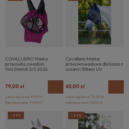
COVALLIERO Maska
Covalliero Maska
przeciwko owadom
przeciwowadowa dla konia z
FinoStretch S/S 2026
uszami i filtrem UV
79,00 zł
65,00 zł
Cena regularna:
89,90 zł
Cena regularna:
76,00 zł
Najniższa cena:
79,00 zł
Najniższa cena:
65,00 zł
-23%
-22%