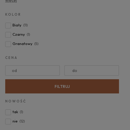
więcej
KOLOR
Biały
(11)
Czarny
(1)
Granatowy
(5)
CENA
od
do
FILTRUJ
NOWOŚĆ
tak
(1)
nie
(12)