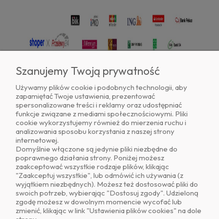
Szanujemy Twoją prywatność
Używamy plików cookie i podobnych technologii, aby
zapamiętać Twoje ustawienia, prezentować
Znajdź nas na
spersonalizowane treści i reklamy oraz udostępniać
funkcje związane z mediami społecznościowymi. Pliki
cookie wykorzystujemy również do mierzenia ruchu i
analizowania sposobu korzystania z naszej strony
internetowej.
Domyślnie włączone są jedynie pliki niezbędne do
poprawnego działania strony. Poniżej możesz
zaakceptować wszystkie rodzaje plików, klikając
O NAS
"Zaakceptuj wszystkie", lub odmówić ich używania (z
wyjątkiem niezbędnych). Możesz też dostosować pliki do
swoich potrzeb, wybierając "Dostosuj zgody". Udzieloną
OBSŁUGA KLIENTA
zgodę możesz w dowolnym momencie wycofać lub
zmienić, klikając w link "Ustawienia plików cookies" na dole