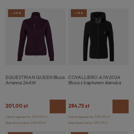
-25%
-15%
EQUESTRIAN QUEEN Bluza
COVALLIERO A/W2024
Arianna 24AW
Bluza z kapturem damska
201,00 zł
284,75 zł
Cena regularna:
268,00 zł
Cena regularna:
335,00 zł
Najniższa cena:
268,00 zł
Najniższa cena:
284,75 zł