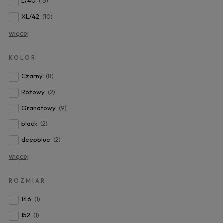
L/40
(13)
XL/42
(10)
więcej
KOLOR
Czarny
(8)
Różowy
(2)
Granatowy
(9)
black
(2)
deepblue
(2)
więcej
ROZMIAR
146
(1)
152
(1)