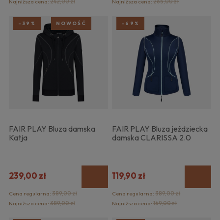
Najniższa cena:
242,00 zł
Najniższa cena:
265,00 zł
-39%
NOWOŚĆ
-69%
FAIR PLAY Bluza damska
FAIR PLAY Bluza jeździecka
Katja
damska CLARISSA 2.0
239,00 zł
119,90 zł
Cena regularna:
389,00 zł
Cena regularna:
389,00 zł
Najniższa cena:
389,00 zł
Najniższa cena:
169,00 zł