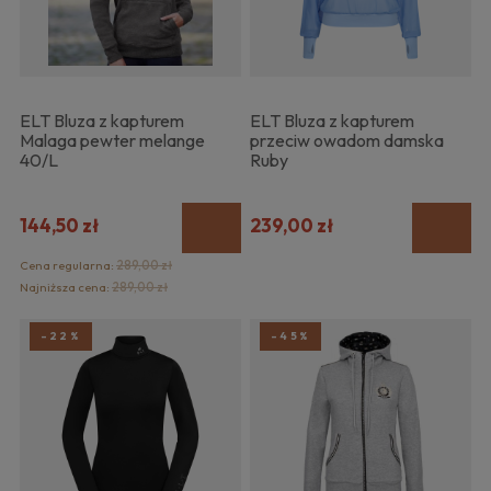
ELT Bluza z kapturem
ELT Bluza z kapturem
Malaga pewter melange
przeciw owadom damska
40/L
Ruby
144,50 zł
239,00 zł
Cena regularna:
289,00 zł
Najniższa cena:
289,00 zł
-22%
-45%