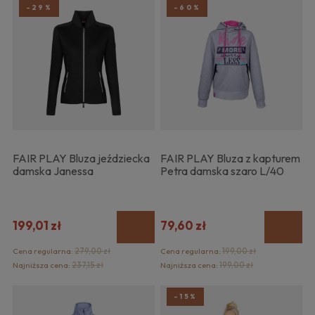
-29%
-60%
FAIR PLAY Bluza jeździecka
FAIR PLAY Bluza z kapturem
damska Janessa
Petra damska szaro L/40
199,01 zł
79,60 zł
Cena regularna:
279,00 zł
Cena regularna:
199,00 zł
Najniższa cena:
237,15 zł
Najniższa cena:
199,00 zł
-15%