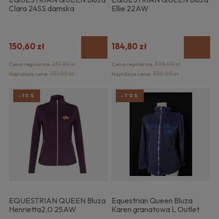
Clara 24SS damska
Ellie 22AW
150,60 zł
184,80 zł
Cena regularna:
251,00 zł
Cena regularna:
308,00 zł
Najniższa cena:
251,00 zł
Najniższa cena:
308,00 zł
-10%
-70%
EQUESTRIAN QUEEN Bluza
Equestrian Queen Bluza
Henrietta2.0 25AW
Karen granatowa L Outlet