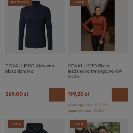
NOWOŚĆ
-20%
COVALLIERO Aktywna
COVALLIERO Bluza
bluza damska
jeździecka treningowa AW
2025
269,00 zł
199,20 zł
Cena regularna:
249,00 zł
Najniższa cena:
211,65 zł
-35%
-38%