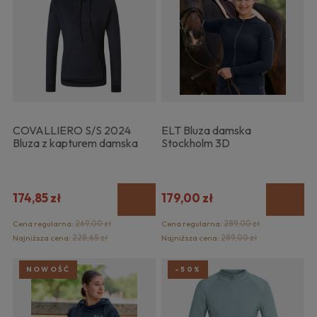
COVALLIERO S/S 2024
ELT Bluza damska
Bluza z kapturem damska
Stockholm 3D
174,85 zł
179,00 zł
Cena regularna:
269,00 zł
Cena regularna:
289,00 zł
Najniższa cena:
228,65 zł
Najniższa cena:
289,00 zł
NOWOŚĆ
-50%