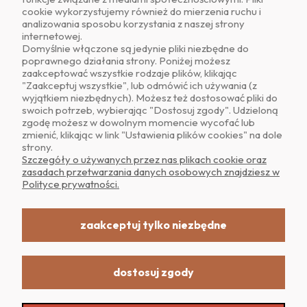
cookie wykorzystujemy również do mierzenia ruchu i
analizowania sposobu korzystania z naszej strony
internetowej.
Domyślnie włączone są jedynie pliki niezbędne do
poprawnego działania strony. Poniżej możesz
zaakceptować wszystkie rodzaje plików, klikając
O NAS
"Zaakceptuj wszystkie", lub odmówić ich używania (z
wyjątkiem niezbędnych). Możesz też dostosować pliki do
swoich potrzeb, wybierając "Dostosuj zgody". Udzieloną
OBSŁUGA KLIENTA
zgodę możesz w dowolnym momencie wycofać lub
zmienić, klikając w link "Ustawienia plików cookies" na dole
strony.
POMOC
Szczegóły o używanych przez nas plikach cookie oraz
zasadach przetwarzania danych osobowych znajdziesz w
Polityce prywatności.
MOJE KONTO
zaakceptuj tylko niezbędne
dostosuj zgody
Realizacja: Dpl Agency -
Szablony Shoper