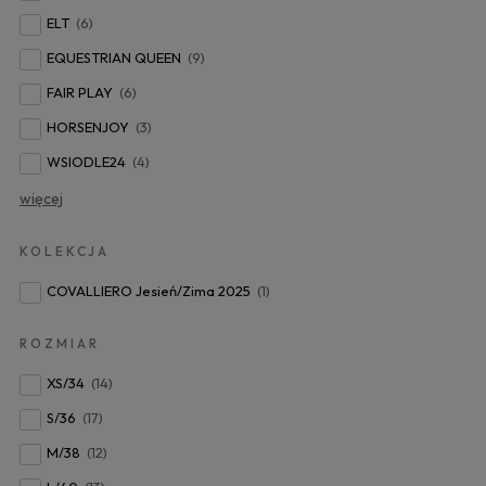
ELT
(6)
EQUESTRIAN QUEEN
(9)
FAIR PLAY
(6)
HORSENJOY
(3)
WSIODLE24
(4)
więcej
KOLEKCJA
COVALLIERO Jesień/Zima 2025
(1)
ROZMIAR
XS/34
(14)
S/36
(17)
M/38
(12)