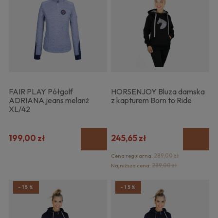
FAIR PLAY Półgolf
HORSENJOY Bluza damska
ADRIANA jeans melanż
z kapturem Born to Ride
XL/42
199,00 zł
245,65 zł
Cena regularna:
289,00 zł
Najniższa cena:
289,00 zł
-15%
-15%