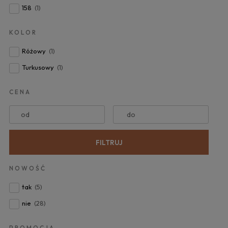
158
(1)
KOLOR
Różowy
(1)
Turkusowy
(1)
CENA
od
do
FILTRUJ
NOWOŚĆ
tak
(5)
nie
(28)
PROMOCJA