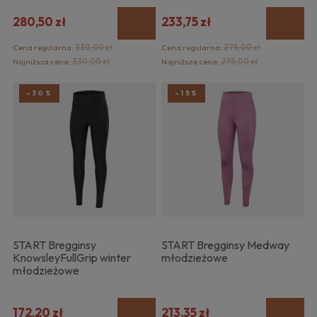
280,50 zł
233,75 zł
Cena regularna:
330,00 zł
Cena regularna:
275,00 zł
Najniższa cena:
330,00 zł
Najniższa cena:
275,00 zł
-30%
-15%
START Bregginsy
START Bregginsy Medway
KnowsleyFullGrip winter
młodzieżowe
młodzieżowe
172,20 zł
213,35 zł