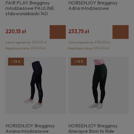
FAIR PLAY Bregginsy
HORSENJOY Bregginsy
młodzieżowe PAULINE
Adria młodzieżowe
stalowoniebieski 140
220,15 zł
233,75 zł
Cena regularna:
259,00 zł
Cena regularna:
275,00 zł
Najniższa cena:
259,00 zł
Najniższa cena:
275,00 zł
-15%
-15%
HORSENJOY Bregginsy
HORSENJOY Bregginsy
Aviana młodzieżowe
dziecięce Born to Ride