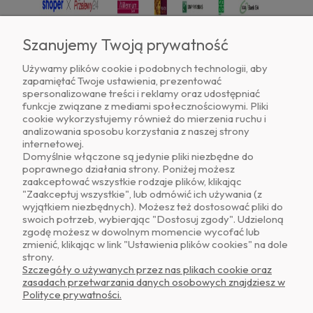
Szanujemy Twoją prywatność
Używamy plików cookie i podobnych technologii, aby
zapamiętać Twoje ustawienia, prezentować
Znajdź nas na
spersonalizowane treści i reklamy oraz udostępniać
funkcje związane z mediami społecznościowymi. Pliki
cookie wykorzystujemy również do mierzenia ruchu i
analizowania sposobu korzystania z naszej strony
internetowej.
Domyślnie włączone są jedynie pliki niezbędne do
poprawnego działania strony. Poniżej możesz
zaakceptować wszystkie rodzaje plików, klikając
O NAS
"Zaakceptuj wszystkie", lub odmówić ich używania (z
wyjątkiem niezbędnych). Możesz też dostosować pliki do
swoich potrzeb, wybierając "Dostosuj zgody". Udzieloną
OBSŁUGA KLIENTA
zgodę możesz w dowolnym momencie wycofać lub
zmienić, klikając w link "Ustawienia plików cookies" na dole
strony.
POMOC
Szczegóły o używanych przez nas plikach cookie oraz
zasadach przetwarzania danych osobowych znajdziesz w
Polityce prywatności.
MOJE KONTO