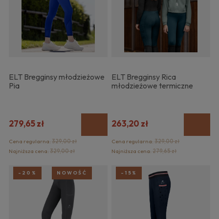
ELT Bregginsy młodzieżowe
ELT Bregginsy Rica
Pia
młodzieżowe termiczne
279,65 zł
263,20 zł
Cena regularna:
329,00 zł
Cena regularna:
329,00 zł
Najniższa cena:
329,00 zł
Najniższa cena:
279,65 zł
-20%
NOWOŚĆ
-15%