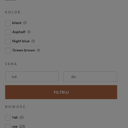
KOLOR
black
(1)
Asphalt
(1)
Night blue
(1)
Green brown
(1)
CENA
od
do
FILTRUJ
NOWOŚĆ
tak
(2)
nie
(23)