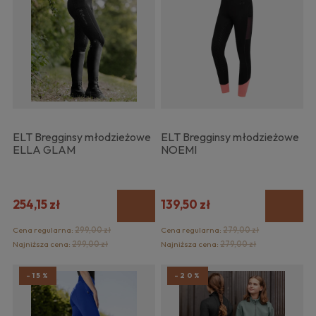
ELT Bregginsy młodzieżowe
ELT Bregginsy młodzieżowe
ELLA GLAM
NOEMI
254,15 zł
139,50 zł
Cena regularna:
299,00 zł
Cena regularna:
279,00 zł
Najniższa cena:
299,00 zł
Najniższa cena:
279,00 zł
-15%
-20%