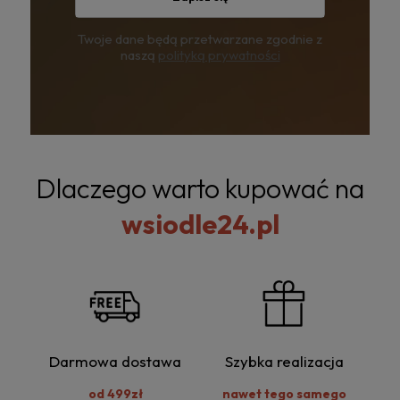
Twoje dane będą przetwarzane zgodnie z
naszą
polityką prywatności
Dlaczego warto kupować na
wsiodle24.pl
Darmowa dostawa
Szybka realizacja
od 499zł
nawet tego samego