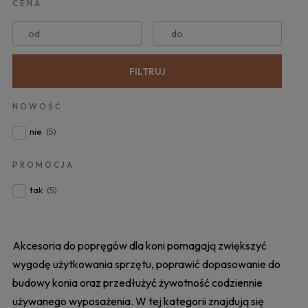
CENA
od
do
FILTRUJ
NOWOŚĆ
nie
(5)
PROMOCJA
tak
(5)
Akcesoria do popręgów dla koni pomagają zwiększyć
wygodę użytkowania sprzętu, poprawić dopasowanie do
budowy konia oraz przedłużyć żywotność codziennie
używanego wyposażenia. W tej kategorii znajdują się