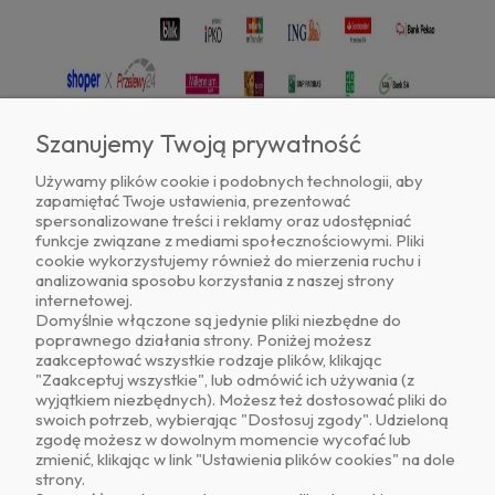
Szanujemy Twoją prywatność
Używamy plików cookie i podobnych technologii, aby
zapamiętać Twoje ustawienia, prezentować
Znajdź nas na
spersonalizowane treści i reklamy oraz udostępniać
funkcje związane z mediami społecznościowymi. Pliki
cookie wykorzystujemy również do mierzenia ruchu i
analizowania sposobu korzystania z naszej strony
internetowej.
Domyślnie włączone są jedynie pliki niezbędne do
poprawnego działania strony. Poniżej możesz
zaakceptować wszystkie rodzaje plików, klikając
O NAS
"Zaakceptuj wszystkie", lub odmówić ich używania (z
wyjątkiem niezbędnych). Możesz też dostosować pliki do
swoich potrzeb, wybierając "Dostosuj zgody". Udzieloną
OBSŁUGA KLIENTA
zgodę możesz w dowolnym momencie wycofać lub
zmienić, klikając w link "Ustawienia plików cookies" na dole
strony.
POMOC