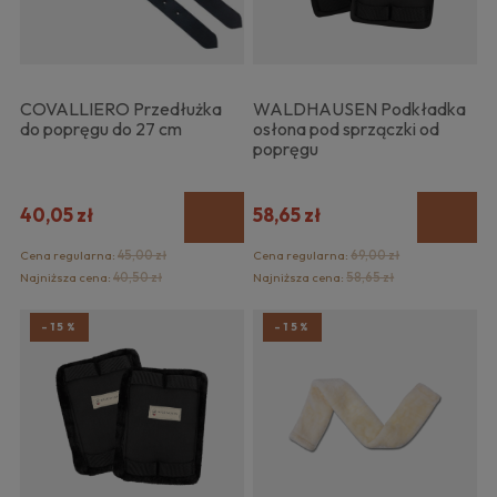
COVALLIERO Przedłużka
WALDHAUSEN Podkładka
do popręgu do 27 cm
osłona pod sprzączki od
popręgu
40,05 zł
58,65 zł
Cena regularna:
45,00 zł
Cena regularna:
69,00 zł
Najniższa cena:
40,50 zł
Najniższa cena:
58,65 zł
-15%
-15%