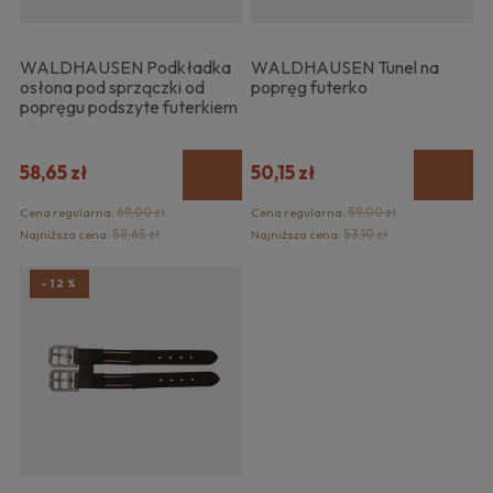
WALDHAUSEN Podkładka
WALDHAUSEN Tunel na
osłona pod sprzączki od
popręg futerko
popręgu podszyte futerkiem
58,65 zł
50,15 zł
Cena regularna:
69,00 zł
Cena regularna:
59,00 zł
Najniższa cena:
58,65 zł
Najniższa cena:
53,10 zł
-12%