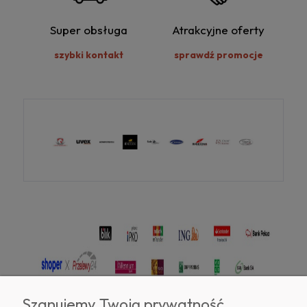
Super obsługa
Atrakcyjne oferty
szybki kontakt
sprawdź promocje
Szanujemy Twoją prywatność