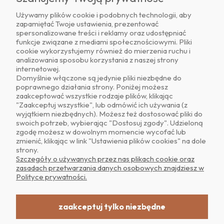
Używamy plików cookie i podobnych technologii, aby
zapamiętać Twoje ustawienia, prezentować
Znajdź nas na
spersonalizowane treści i reklamy oraz udostępniać
funkcje związane z mediami społecznościowymi. Pliki
cookie wykorzystujemy również do mierzenia ruchu i
analizowania sposobu korzystania z naszej strony
internetowej.
Domyślnie włączone są jedynie pliki niezbędne do
poprawnego działania strony. Poniżej możesz
zaakceptować wszystkie rodzaje plików, klikając
O NAS
"Zaakceptuj wszystkie", lub odmówić ich używania (z
wyjątkiem niezbędnych). Możesz też dostosować pliki do
swoich potrzeb, wybierając "Dostosuj zgody". Udzieloną
OBSŁUGA KLIENTA
zgodę możesz w dowolnym momencie wycofać lub
zmienić, klikając w link "Ustawienia plików cookies" na dole
strony.
POMOC
Szczegóły o używanych przez nas plikach cookie oraz
zasadach przetwarzania danych osobowych znajdziesz w
Polityce prywatności.
MOJE KONTO
zaakceptuj tylko niezbędne