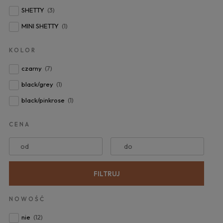
SHETTY
(3)
MINI SHETTY
(1)
KOLOR
czarny
(7)
black/grey
(1)
black/pinkrose
(1)
CENA
od
do
FILTRUJ
NOWOŚĆ
nie
(12)