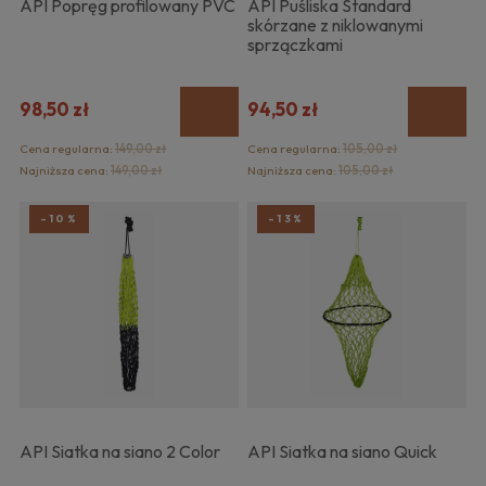
API Popręg profilowany PVC
API Puśliska Standard
skórzane z niklowanymi
sprzączkami
98,50 zł
94,50 zł
Cena regularna:
149,00 zł
Cena regularna:
105,00 zł
Najniższa cena:
149,00 zł
Najniższa cena:
105,00 zł
-10%
-13%
API Siatka na siano 2 Color
API Siatka na siano Quick