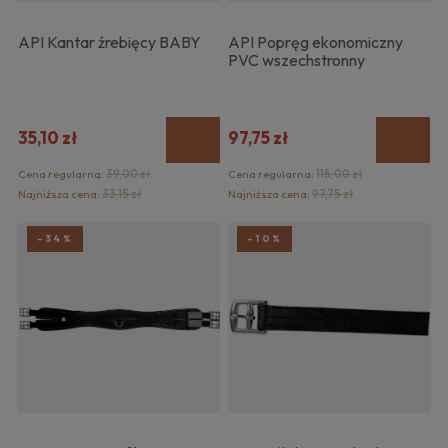
API Kantar źrebięcy BABY
API Popręg ekonomiczny
PVC wszechstronny
35,10 zł
97,75 zł
Cena regularna:
39,00 zł
Cena regularna:
115,00 zł
Najniższa cena:
33,15 zł
Najniższa cena:
97,75 zł
-34%
-10%