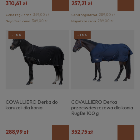
310,61 zł
257,21 zł
Cena regularna:
349,00 zł
Cena regularna:
289,00 zł
Najniższa cena:
349,00 zł
Najniższa cena:
289,00 zł
-15%
-15%
COVALLIERO Derka do
COVALLIERO Derka
karuzeli dla konia
przeciwdeszczowa dla konia
RugBe 100 g
288,99 zł
352,75 zł