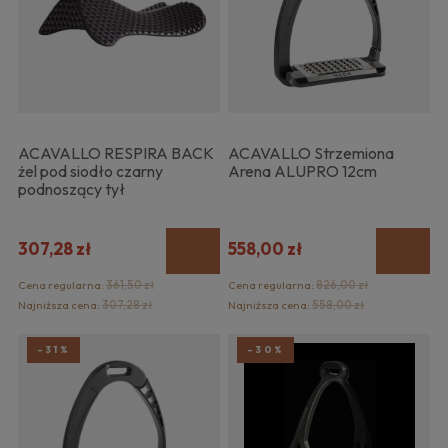
ACAVALLO RESPIRA BACK
ACAVALLO Strzemiona
żel pod siodło czarny
Arena ALUPRO 12cm
podnoszący tył
307,28 zł
558,00 zł
Cena regularna:
361,50 zł
Cena regularna:
826,00 zł
Najniższa cena:
307,28 zł
Najniższa cena:
558,00 zł
-31%
-30%