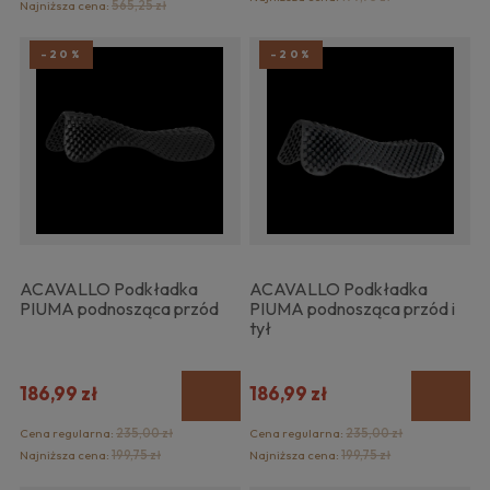
Najniższa cena:
565,25 zł
-20%
-20%
ACAVALLO Podkładka
ACAVALLO Podkładka
PIUMA podnosząca przód
PIUMA podnosząca przód i
tył
186,99 zł
186,99 zł
Cena regularna:
235,00 zł
Cena regularna:
235,00 zł
Najniższa cena:
199,75 zł
Najniższa cena:
199,75 zł