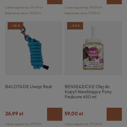
Cena regularna:
25,00 zł
Cena regularna:
35,00 zł
Najniższa cena:
22,50 zł
Najniższa cena:
31,50 zł
-10%
-25%
BALOTADE Uwiąz Real
BENSE&EICKE Olej do
Kopyt Nawilżający Pony
Pedicure 450 ml
26,99 zł
59,00 zł
Cena regularna:
29,99 zł
Cena regularna:
79,00 zł