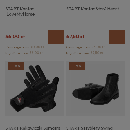
START Kantar
START Kantar Star&Heart
ILoveMyHorse
36,00 zł
67,50 zł
Cena regularna:
40,00 zł
Cena regularna:
75,00 zł
Najniższa cena:
36,00 zł
Najniższa cena:
67,50 zł
-10%
-10%
START Rękawiczki Sumatra
START Sztyblety Swing