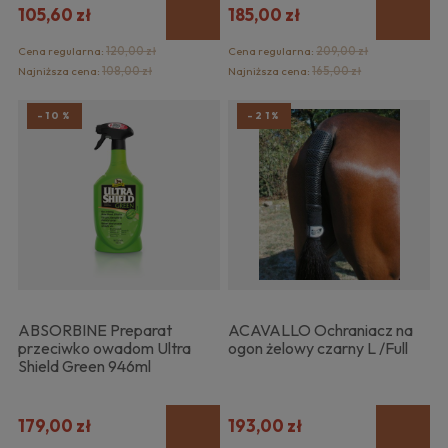
105,60 zł
185,00 zł
Cena regularna:
120,00 zł
Cena regularna:
209,00 zł
Najniższa cena:
108,00 zł
Najniższa cena:
165,00 zł
-10%
-21%
ABSORBINE Preparat
ACAVALLO Ochraniacz na
przeciwko owadom Ultra
ogon żelowy czarny L /Full
Shield Green 946ml
179,00 zł
193,00 zł