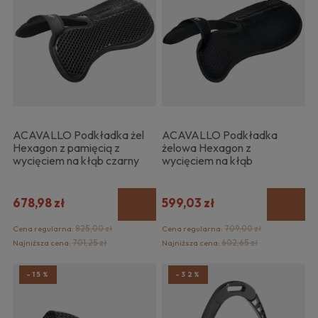
ACAVALLO Podkładka żel
ACAVALLO Podkładka
Hexagon z pamięcią z
żelowa Hexagon z
wycięciem na kłąb czarny
wycięciem na kłąb
678,98 zł
599,03 zł
Cena regularna:
825,00 zł
Cena regularna:
709,00 zł
Najniższa cena:
701,25 zł
Najniższa cena:
602,65 zł
-15%
-32%