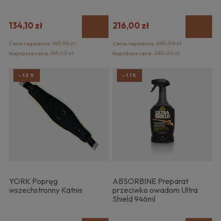
134,10 zł
216,00 zł
Cena regularna:
149,00 zł
Cena regularna:
240,00 zł
Najniższa cena:
149,00 zł
Najniższa cena:
240,00 zł
-12%
-11%
YORK Popręg
ABSORBINE Preparat
wszechstronny Katnis
przeciwko owadom Ultra
Shield 946ml