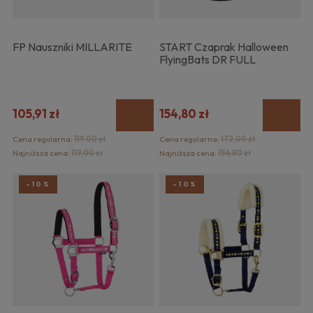
FP Nauszniki MILLARITE
START Czaprak Halloween
FlyingBats DR FULL
105,91 zł
154,80 zł
Cena regularna:
119,00 zł
Cena regularna:
172,00 zł
Najniższa cena:
119,00 zł
Najniższa cena:
154,80 zł
-10%
-10%