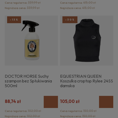
Cena regularna:
339,99 zł
Cena regularna:
415,00 zł
Najniższa cena:
339,99 zł
Najniższa cena:
415,00 zł
-13%
-30%
DOCTOR HORSE Suchy
EQUESTRIAN QUEEN
szampon bez Spłukiwania
Koszulka croptop Rylee 24SS
500ml
damska
88,74 zł
105,00 zł
Cena regularna:
102,00 zł
Cena regularna:
150,00 zł
Najniższa cena:
102,00 zł
Najniższa cena:
150,00 zł