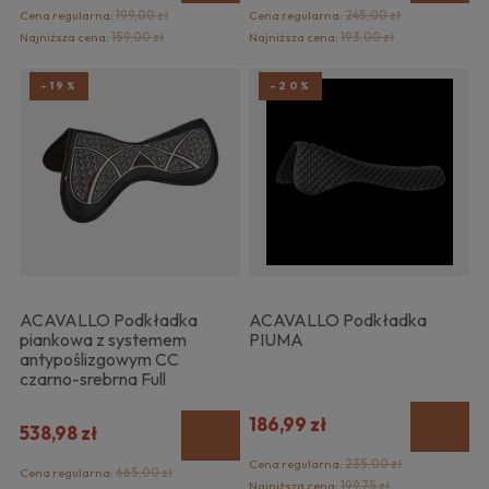
Cena regularna:
199,00 zł
Cena regularna:
245,00 zł
Najniższa cena:
159,00 zł
Najniższa cena:
193,00 zł
-19%
-20%
ACAVALLO Podkładka
ACAVALLO Podkładka
piankowa z systemem
PIUMA
antypoślizgowym CC
czarno-srebrna Full
186,99 zł
538,98 zł
Cena regularna:
235,00 zł
Cena regularna:
665,00 zł
Najniższa cena:
199,75 zł