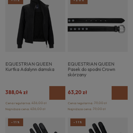
-11%
-20%
EQUESTRIAN QUEEN
EQUESTRIAN QUEEN
Kurtka Adalynn damska
Pasek do spodni Crown
skórzany
388,04 zł
63,20 zł
Cena regularna:
436,00 zł
Cena regularna:
79,00 zł
Najniższa cena:
436,00 zł
Najniższa cena:
79,00 zł
-11%
-11%