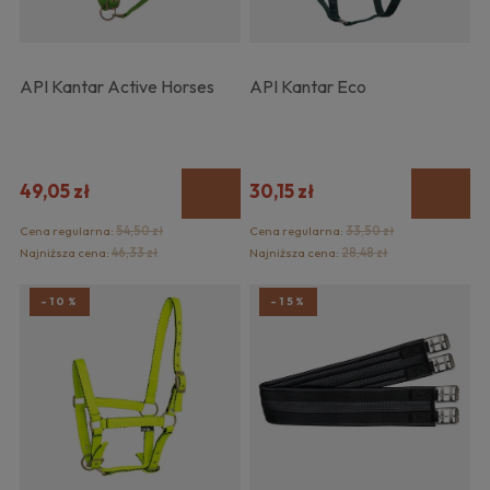
API Kantar Active Horses
API Kantar Eco
49,05 zł
30,15 zł
Cena regularna:
54,50 zł
Cena regularna:
33,50 zł
Najniższa cena:
46,33 zł
Najniższa cena:
28,48 zł
-10%
-15%