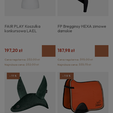
FAIR PLAY Koszulka
FP Bregginsy HEXA zimowe
konkursowa LAEL
damskie
197,20 zł
187,98 zł
Cena regularna:
232,00 zł
Cena regularna:
395,00 zł
Najniższa cena:
232,00 zł
Najniższa cena:
335,75 zł
-11%
-10%