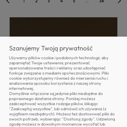
«
»
1
2
3
4
5
...
38
Szanujemy Twoją prywatność
Newsletter
Używamy plików cookie i podobnych technologii, aby
zapamiętać Twoje ustawienia, prezentować
spersonalizowane treści i reklamy oraz udostępniać
Podaj swój adres e-mail, jeżeli chcesz
funkcje związane z mediami społecznościowymi. Pliki
otrzymywać informacje o nowościach i
cookie wykorzystujemy również do mierzenia ruchu i
promocjach.
analizowania sposobu korzystania z naszej strony
internetowej.
Domyślnie włączone są jedynie pliki niezbędne do
poprawnego działania strony. Poniżej możesz
zaakceptować wszystkie rodzaje plików, klikając
Zapisz się
"Zaakceptuj wszystkie", lub odmówić ich używania (z
wyjątkiem niezbędnych). Możesz też dostosować pliki do
swoich potrzeb, wybierając "Dostosuj zgody". Udzieloną
Twoje dane będą przetwarzane zgodnie z
zgodę możesz w dowolnym momencie wycofać lub
naszą
polityką prywatności