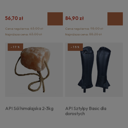
56,70 zł
84,90 zł
Cena regularna:
63,00 zł
Cena regularna:
98,00 zł
Najniższa cena:
63,00 zł
Najniższa cena:
88,20 zł
-17%
-15%
API Sól himalajska 2-3kg
API Sztylpy Basic dla
dorosłych