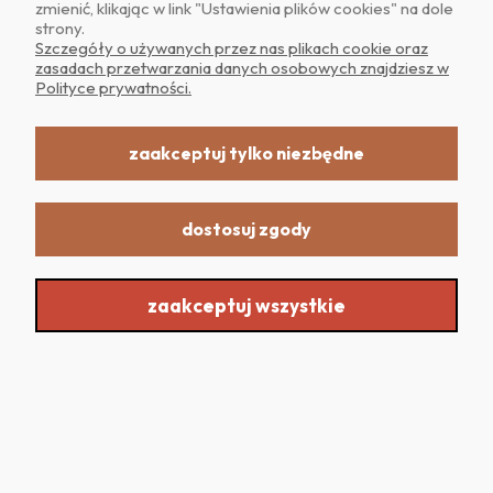
zmienić, klikając w link "Ustawienia plików cookies" na dole
strony.
Szczegóły o używanych przez nas plikach cookie oraz
zasadach przetwarzania danych osobowych znajdziesz w
Polityce prywatności.
Dlaczego warto kupować na
zaakceptuj tylko niezbędne
wsiodle24.pl
dostosuj zgody
zaakceptuj wszystkie
Darmowa dostawa
Szybka realizacja
od 499zł
nawet tego samego
dnia