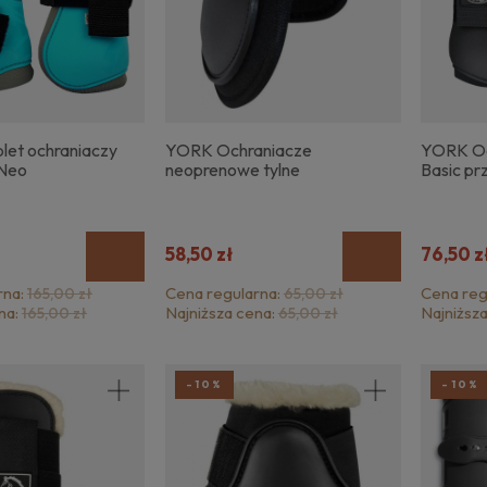
et ochraniaczy
YORK Ochraniacze
YORK Oc
Neo
neoprenowe tylne
Basic pr
58,50 zł
76,50 z
rna:
Cena regularna:
Cena reg
165,00 zł
65,00 zł
na:
Najniższa cena:
Najniższ
165,00 zł
65,00 zł
-10%
-10%