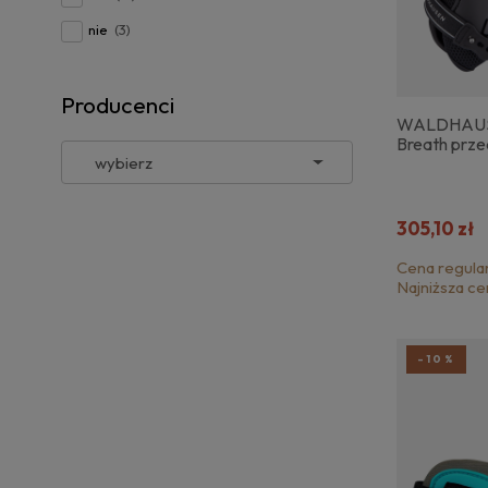
nie
(3)
Producenci
WALDHAUSE
Breath prze
305,10 zł
Cena regula
Najniższa ce
-10%