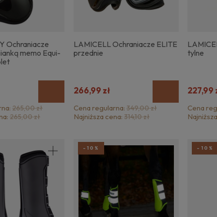
 Ochraniacze
LAMICELL Ochraniacze ELITE
LAMICEL
pianką memo Equi-
przednie
tylne
let
266,99 zł
227,99 
rna:
Cena regularna:
Cena reg
265,00 zł
349,00 zł
na:
Najniższa cena:
Najniższ
265,00 zł
314,10 zł
-10%
-10%