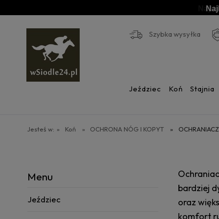
Naj
Szybka wysyłka
Jeździec
Koń
Stajnia
Jesteś w:
»
Koń
»
OCHRONA NÓG I KOPYT
»
OCHRANIACZ
Ochraniac
Menu
bardziej 
Jeździec
oraz więk
komfort ru