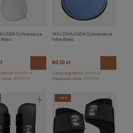
USEN Ochraniacze
WALDHAUSEN Ochraniacze
 Basic
tylne Basic
zł
80,10 zł
ularna:
Cena regularna:
149,00 zł
89,00 zł
a cena:
Najniższa cena:
149,00 zł
89,00 zł
-10%