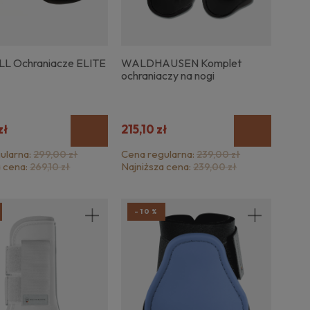
L Ochraniacze ELITE
WALDHAUSEN Komplet
ochraniaczy na nogi
zł
215,10 zł
ularna:
Cena regularna:
299,00 zł
239,00 zł
a cena:
Najniższa cena:
269,10 zł
239,00 zł
-10%