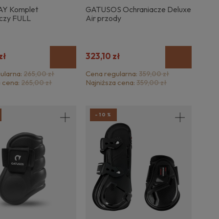
AY Komplet
GATUSOS Ochraniacze Deluxe
aczy FULL
Air przody
zł
323,10 zł
ularna:
Cena regularna:
265,00 zł
359,00 zł
a cena:
Najniższa cena:
265,00 zł
359,00 zł
-10%