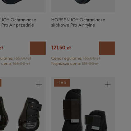
JOY Ochraniacze
HORSENJOY Ochraniacze
Pro Air przednie
skokowe Pro Air tylne
zł
121,50 zł
ularna:
Cena regularna:
165,00 zł
135,00 zł
a cena:
Najniższa cena:
165,00 zł
135,00 zł
-10%