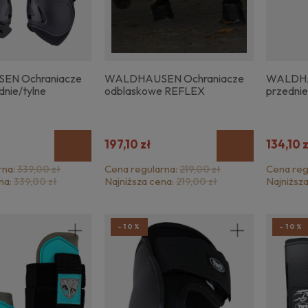
N Ochraniacze
WALDHAUSEN Ochraniacze
WALDHA
dnie/tylne
odblaskowe REFLEX
przednie
197,10 zł
134,10 
rna:
Cena regularna:
Cena reg
339,00 zł
219,00 zł
na:
Najniższa cena:
Najniższ
339,00 zł
219,00 zł
-10%
-10%