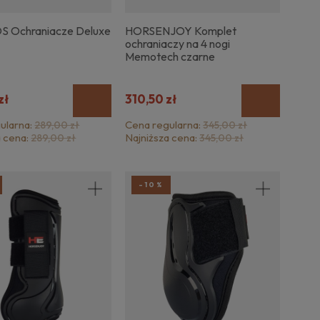
 Ochraniacze Deluxe
HORSENJOY Komplet
ochraniaczy na 4 nogi
Memotech czarne
zł
310,50 zł
ularna:
Cena regularna:
289,00 zł
345,00 zł
a cena:
Najniższa cena:
289,00 zł
345,00 zł
-10%