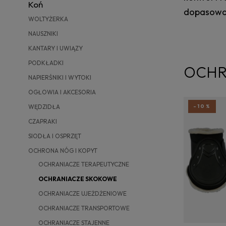
Koń
dopasowan
WOLTYŻERKA
NAUSZNIKI
KANTARY I UWIĄZY
PODKŁADKI
OCHR
NAPIERŚNIKI I WYTOKI
OGŁOWIA I AKCESORIA
WĘDZIDŁA
-10%
CZAPRAKI
SIODŁA I OSPRZĘT
OCHRONA NÓG I KOPYT
OCHRANIACZE TERAPEUTYCZNE
OCHRANIACZE SKOKOWE
OCHRANIACZE UJEŻDŻENIOWE
OCHRANIACZE TRANSPORTOWE
OCHRANIACZE STAJENNE