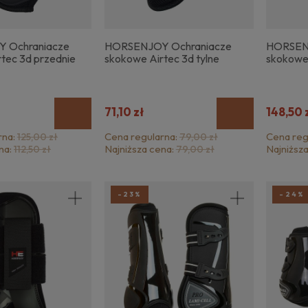
 Ochraniacze
HORSENJOY Ochraniacze
HORSEN
tec 3d przednie
skokowe Airtec 3d tylne
skokowe 
71,10 zł
148,50 
rna:
Cena regularna:
Cena reg
125,00 zł
79,00 zł
na:
Najniższa cena:
Najniższ
112,50 zł
79,00 zł
-23%
-24%