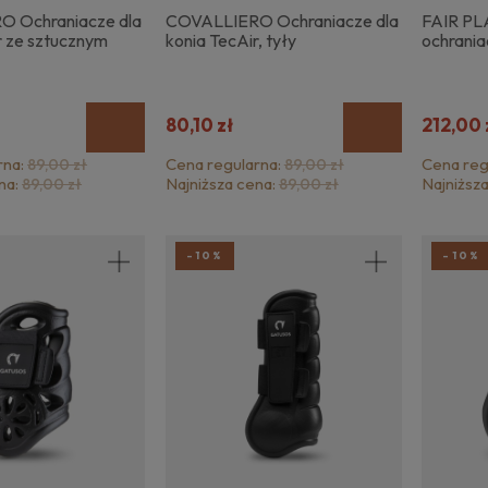
 Ochraniacze dla
COVALLIERO Ochraniacze dla
FAIR PL
r ze sztucznym
konia TecAir, tyły
ochrani
80,10 zł
212,00 
rna:
Cena regularna:
Cena reg
89,00 zł
89,00 zł
na:
Najniższa cena:
Najniższ
89,00 zł
89,00 zł
-10%
-10%