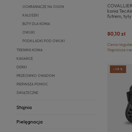
COVALLIERO
OCHRANIACZE NA OGON
konia TecAi
KALOSZKI
futrem, tyły
BUTY DLA KONIA
OWIJKI
80,10 zł
PODKŁADKI POD OWIJKI
Cena regula
Najniższa ce
TRENING KONIA
KAGAŃCE
DERKI
-10%
PRZECIWKO OWADOM
PIERWSZA POMOC
ŚWIĄTECZNE
Stajnia
Pielęgnacja