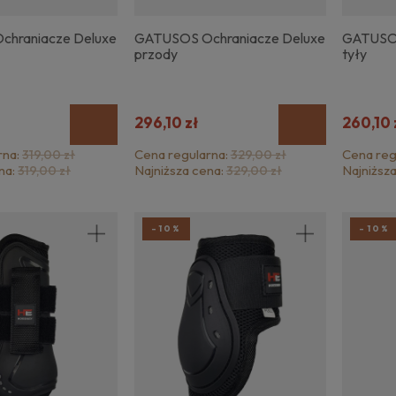
hraniacze Deluxe
GATUSOS Ochraniacze Deluxe
GATUSOS
przody
tyły
296,10 zł
260,10 
rna:
Cena regularna:
Cena reg
319,00 zł
329,00 zł
na:
Najniższa cena:
Najniższ
319,00 zł
329,00 zł
-10%
-10%