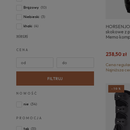
Brązowy
(10)
Niebieski
(3)
HORSENJOY
khaki
(4)
skokowe z 
więcej
Memo komp
CENA
238,50 zł
od
do
Cena regula
Najniższa ce
FILTRUJ
-10%
NOWOŚĆ
nie
(34)
PROMOCJA
tak
(31)