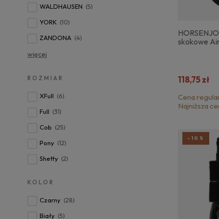
WALDHAUSEN
(5)
YORK
(10)
HORSENJOY
ZANDONA
(4)
skokowe Air
więcej
118,75 zł
ROZMIAR
XFull
(6)
Cena regula
Najniższa ce
Full
(31)
Cob
(25)
-10%
Pony
(12)
Shetty
(2)
KOLOR
Czarny
(28)
Biały
(5)