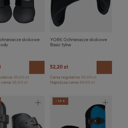
hraniacze skokowe
YORK Ochraniacze skokowe
zody
Basic tylne
ł
52,20 zł
ularna:
Cena regularna:
85,00 zł
58,00 zł
a cena:
Najniższa cena:
85,00 zł
58,00 zł
-10%