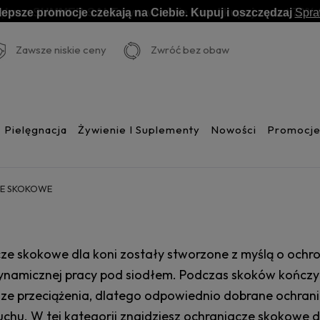
lepsze promocje czekają na Ciebie. Kupuj i oszczędzaj
Spr
Zawsze niskie ceny
Zwróć bez obaw
Pielęgnacja
Żywienie I Suplementy
Nowości
Promocj
E SKOKOWE
ze skokowe dla koni zostały stworzone z myślą o ochr
dynamicznej pracy pod siodłem. Podczas skoków kończy
sze przeciążenia, dlatego odpowiednio dobrane ochran
chu. W tej kategorii znajdziesz ochraniacze skokowe d