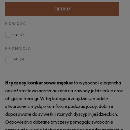
FILTRUJ
NOWOŚĆ
nie
(3)
PROMOCJA
tak
(3)
Bryczesy konkursowe męskie
to wygodna i elegancka
odzież startowa przeznaczona na zawody jeździeckie oraz
oficjalne treningi. W tej kategorii znajdziesz modele
stworzone z myślą o komforcie podczas jazdy, dobrze
dopasowane do sylwetki i różnych dyscyplin jeździeckich.
Odpowiednio dobrane bryczesy pomagają swobodnie
pracować w siodle i dobrze prezentują się podczas startów.