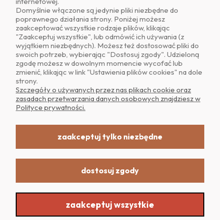
internetowej.
Domyślnie włączone są jedynie pliki niezbędne do
poprawnego działania strony. Poniżej możesz
zaakceptować wszystkie rodzaje plików, klikając
O NAS
"Zaakceptuj wszystkie", lub odmówić ich używania (z
wyjątkiem niezbędnych). Możesz też dostosować pliki do
swoich potrzeb, wybierając "Dostosuj zgody". Udzieloną
OBSŁUGA KLIENTA
zgodę możesz w dowolnym momencie wycofać lub
zmienić, klikając w link "Ustawienia plików cookies" na dole
strony.
POMOC
Szczegóły o używanych przez nas plikach cookie oraz
zasadach przetwarzania danych osobowych znajdziesz w
Polityce prywatności.
MOJE KONTO
zaakceptuj tylko niezbędne
dostosuj zgody
Realizacja: Dpl Agency -
Szablony Shoper
zaakceptuj wszystkie
Sklep internetowy Shoper.pl