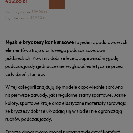
432,65 zł
Cena regularna:
509,00 zł
Najniższa cena:
509,00 zł
Męskie bryczesy konkursowe
to jeden z podstawowych
elementów stroju startowego podczas zawodów
jeździeckich. Powinny dobrze leżeć, zapewniać wygodę
podczas jazdy i jednocześnie wyglądać estetycznie przez
cały dzień startów.
W tej kategorii znajdują się modele odpowiednie zarówno
na pierwsze zawody, jak i regularne starty sportowe. Jasne
kolory, sportowe kroje oraz elastyczne materiały sprawiają,
że bryczesy dobrze układają się w siodle i nie ograniczają
ruchów podczas jazdy.
Dobrze dopasowany model pomaga zwiększyć komfort