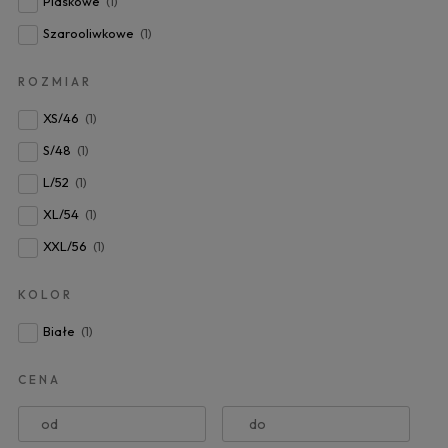
Piaskowe
(1)
Szarooliwkowe
(1)
ROZMIAR
XS/46
(1)
S/48
(1)
L/52
(1)
XL/54
(1)
XXL/56
(1)
KOLOR
Białe
(1)
CENA
od
do