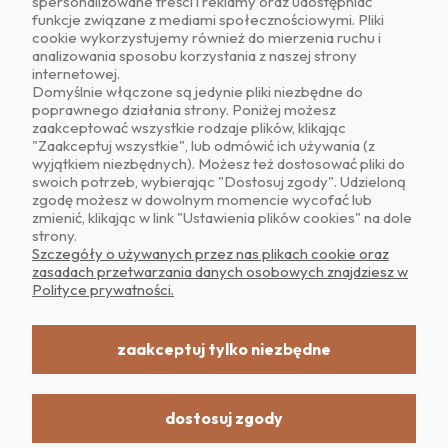
spersonalizowane treści i reklamy oraz udostępniać
funkcje związane z mediami społecznościowymi. Pliki
cookie wykorzystujemy również do mierzenia ruchu i
analizowania sposobu korzystania z naszej strony
internetowej.
Domyślnie włączone są jedynie pliki niezbędne do
poprawnego działania strony. Poniżej możesz
zaakceptować wszystkie rodzaje plików, klikając
O NAS
"Zaakceptuj wszystkie", lub odmówić ich używania (z
wyjątkiem niezbędnych). Możesz też dostosować pliki do
swoich potrzeb, wybierając "Dostosuj zgody". Udzieloną
OBSŁUGA KLIENTA
zgodę możesz w dowolnym momencie wycofać lub
zmienić, klikając w link "Ustawienia plików cookies" na dole
strony.
POMOC
Szczegóły o używanych przez nas plikach cookie oraz
zasadach przetwarzania danych osobowych znajdziesz w
Polityce prywatności.
MOJE KONTO
zaakceptuj tylko niezbędne
dostosuj zgody
Realizacja: Dpl Agency -
Szablony Shoper