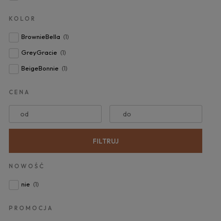
KOLOR
BrownieBella
(1)
GreyGracie
(1)
BeigeBonnie
(1)
CENA
od
do
FILTRUJ
NOWOŚĆ
nie
(1)
PROMOCJA