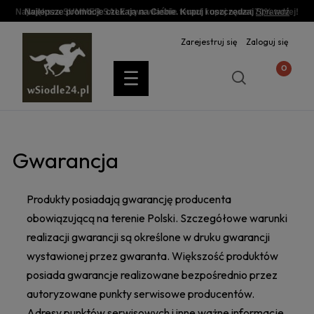
Największa SUMMER SALE trwa właśnie teraz! kupuj nawet 70% taniej!
Najlepsze promocje czekają na Ciebie. Kupuj i oszczędzaj
Sprawdź
Zarejestruj się
Zaloguj się
Gwarancja
Produkty posiadają gwarancję producenta
obowiązującą na terenie Polski. Szczegółowe warunki
realizacji gwarancji są określone w druku gwarancji
wystawionej przez gwaranta. Większość produktów
posiada gwarancje realizowane bezpośrednio przez
autoryzowane punkty serwisowe producentów.
Adresy punktów serwisowych i inne ważne informacje