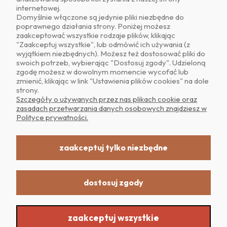
internetowej.
Domyślnie włączone są jedynie pliki niezbędne do
poprawnego działania strony. Poniżej możesz
zaakceptować wszystkie rodzaje plików, klikając
O NAS
"Zaakceptuj wszystkie", lub odmówić ich używania (z
wyjątkiem niezbędnych). Możesz też dostosować pliki do
swoich potrzeb, wybierając "Dostosuj zgody". Udzieloną
OBSŁUGA KLIENTA
zgodę możesz w dowolnym momencie wycofać lub
zmienić, klikając w link "Ustawienia plików cookies" na dole
strony.
POMOC
Szczegóły o używanych przez nas plikach cookie oraz
zasadach przetwarzania danych osobowych znajdziesz w
Polityce prywatności.
MOJE KONTO
zaakceptuj tylko niezbędne
dostosuj zgody
Realizacja: Dpl Agency -
Szablony Shoper
zaakceptuj wszystkie