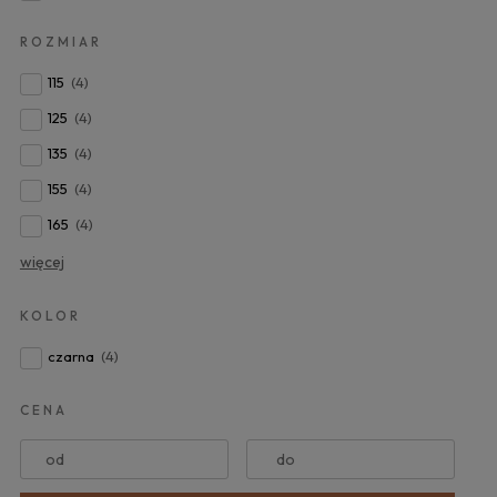
ROZMIAR
115
(4)
125
(4)
135
(4)
155
(4)
165
(4)
więcej
KOLOR
czarna
(4)
CENA
od
do