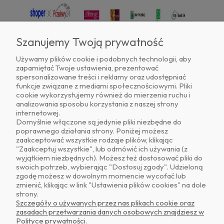
Szanujemy Twoją prywatność
Używamy plików cookie i podobnych technologii, aby
zapamiętać Twoje ustawienia, prezentować
Znajdź nas na
spersonalizowane treści i reklamy oraz udostępniać
funkcje związane z mediami społecznościowymi. Pliki
cookie wykorzystujemy również do mierzenia ruchu i
analizowania sposobu korzystania z naszej strony
internetowej.
Domyślnie włączone są jedynie pliki niezbędne do
poprawnego działania strony. Poniżej możesz
zaakceptować wszystkie rodzaje plików, klikając
O NAS
"Zaakceptuj wszystkie", lub odmówić ich używania (z
wyjątkiem niezbędnych). Możesz też dostosować pliki do
swoich potrzeb, wybierając "Dostosuj zgody". Udzieloną
OBSŁUGA KLIENTA
zgodę możesz w dowolnym momencie wycofać lub
zmienić, klikając w link "Ustawienia plików cookies" na dole
strony.
POMOC
Szczegóły o używanych przez nas plikach cookie oraz
zasadach przetwarzania danych osobowych znajdziesz w
Polityce prywatności.