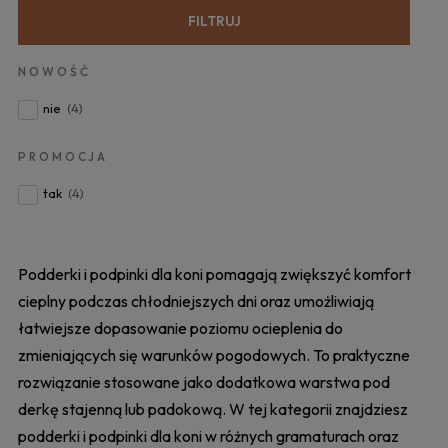
FILTRUJ
NOWOŚĆ
nie
(4)
PROMOCJA
tak
(4)
Podderki i podpinki dla koni pomagają zwiększyć komfort
cieplny podczas chłodniejszych dni oraz umożliwiają
łatwiejsze dopasowanie poziomu ocieplenia do
zmieniających się warunków pogodowych. To praktyczne
rozwiązanie stosowane jako dodatkowa warstwa pod
derkę stajenną lub padokową. W tej kategorii znajdziesz
podderki i podpinki dla koni w różnych gramaturach oraz