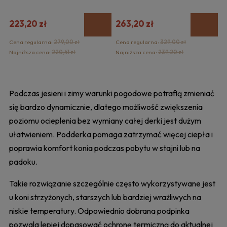
223,20 zł
263,20 zł
Cena regularna:
279,00 zł
Cena regularna:
329,00 zł
Najniższa cena:
220,41 zł
Najniższa cena:
239,20 zł
Podczas jesieni i zimy warunki pogodowe potrafią zmieniać
się bardzo dynamicznie, dlatego możliwość zwiększenia
poziomu ocieplenia bez wymiany całej derki jest dużym
ułatwieniem. Podderka pomaga zatrzymać więcej ciepła i
poprawia komfort konia podczas pobytu w stajni lub na
padoku.
Takie rozwiązanie szczególnie często wykorzystywane jest
u koni strzyżonych, starszych lub bardziej wrażliwych na
niskie temperatury. Odpowiednio dobrana podpinka
pozwala lepiej dopasować ochronę termiczną do aktualnej