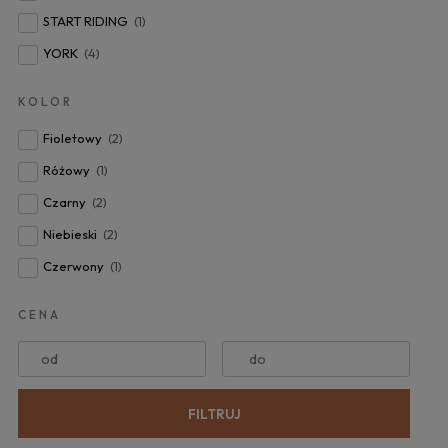
START RIDING
(1)
YORK
(4)
KOLOR
Fioletowy
(2)
Różowy
(1)
Czarny
(2)
Niebieski
(2)
Czerwony
(1)
CENA
od
do
FILTRUJ