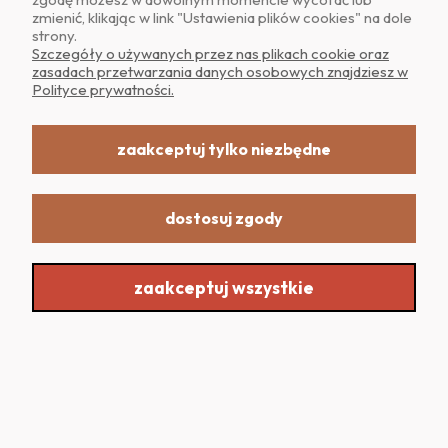
zmienić, klikając w link "Ustawienia plików cookies" na dole
strony.
POMOC
Szczegóły o używanych przez nas plikach cookie oraz
zasadach przetwarzania danych osobowych znajdziesz w
Polityce prywatności.
MOJE KONTO
zaakceptuj tylko niezbędne
dostosuj zgody
Realizacja: Dpl Agency -
Szablony Shoper
zaakceptuj wszystkie
Sklep internetowy Shoper.pl