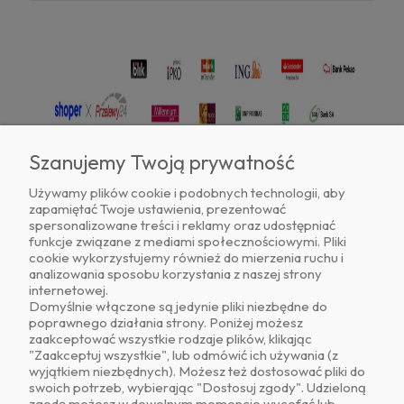
Szanujemy Twoją prywatność
Używamy plików cookie i podobnych technologii, aby
zapamiętać Twoje ustawienia, prezentować
Znajdź nas na
spersonalizowane treści i reklamy oraz udostępniać
funkcje związane z mediami społecznościowymi. Pliki
cookie wykorzystujemy również do mierzenia ruchu i
analizowania sposobu korzystania z naszej strony
internetowej.
Domyślnie włączone są jedynie pliki niezbędne do
poprawnego działania strony. Poniżej możesz
zaakceptować wszystkie rodzaje plików, klikając
O NAS
"Zaakceptuj wszystkie", lub odmówić ich używania (z
wyjątkiem niezbędnych). Możesz też dostosować pliki do
swoich potrzeb, wybierając "Dostosuj zgody". Udzieloną
OBSŁUGA KLIENTA
zgodę możesz w dowolnym momencie wycofać lub