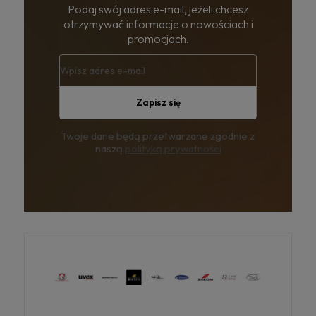
Podaj swój adres e-mail, jeżeli chcesz
otrzymywać informacje o nowościach i
promocjach.
Zapisz się
Twoje dane będą przetwarzane zgodnie z
naszą
polityką prywatności