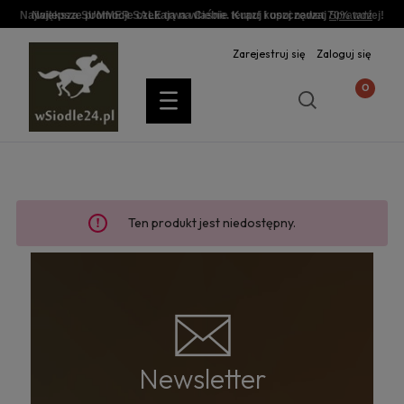
Największa SUMMER SALE trwa właśnie teraz! kupuj nawet 70% taniej!
Najlepsze promocje czekają na Ciebie. Kupuj i oszczędzaj
Sprawdź
Zarejestruj się
Zaloguj się
Ten produkt jest niedostępny.
Newsletter