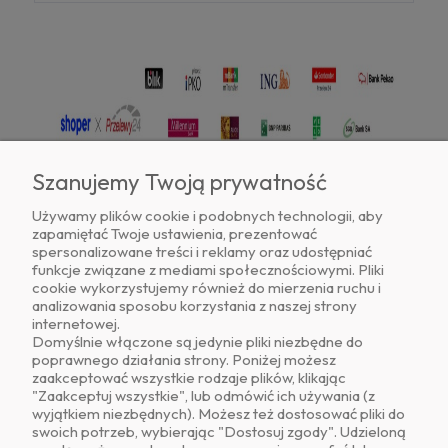
Szanujemy Twoją prywatność
Używamy plików cookie i podobnych technologii, aby
zapamiętać Twoje ustawienia, prezentować
Znajdź nas na
spersonalizowane treści i reklamy oraz udostępniać
funkcje związane z mediami społecznościowymi. Pliki
cookie wykorzystujemy również do mierzenia ruchu i
analizowania sposobu korzystania z naszej strony
internetowej.
Domyślnie włączone są jedynie pliki niezbędne do
poprawnego działania strony. Poniżej możesz
zaakceptować wszystkie rodzaje plików, klikając
O NAS
"Zaakceptuj wszystkie", lub odmówić ich używania (z
wyjątkiem niezbędnych). Możesz też dostosować pliki do
swoich potrzeb, wybierając "Dostosuj zgody". Udzieloną
OBSŁUGA KLIENTA