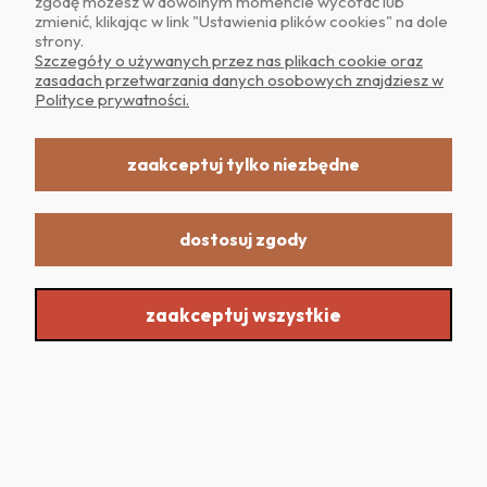
zgodę możesz w dowolnym momencie wycofać lub
zmienić, klikając w link "Ustawienia plików cookies" na dole
strony.
POMOC
Szczegóły o używanych przez nas plikach cookie oraz
zasadach przetwarzania danych osobowych znajdziesz w
Polityce prywatności.
MOJE KONTO
zaakceptuj tylko niezbędne
dostosuj zgody
Realizacja: Dpl Agency -
Szablony Shoper
zaakceptuj wszystkie
Sklep internetowy Shoper.pl