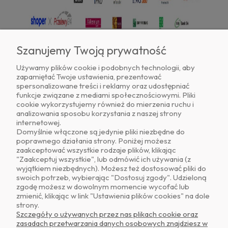
Szanujemy Twoją prywatność
Używamy plików cookie i podobnych technologii, aby
zapamiętać Twoje ustawienia, prezentować
Znajdź nas na
spersonalizowane treści i reklamy oraz udostępniać
funkcje związane z mediami społecznościowymi. Pliki
cookie wykorzystujemy również do mierzenia ruchu i
analizowania sposobu korzystania z naszej strony
internetowej.
Domyślnie włączone są jedynie pliki niezbędne do
poprawnego działania strony. Poniżej możesz
zaakceptować wszystkie rodzaje plików, klikając
O NAS
"Zaakceptuj wszystkie", lub odmówić ich używania (z
wyjątkiem niezbędnych). Możesz też dostosować pliki do
swoich potrzeb, wybierając "Dostosuj zgody". Udzieloną
OBSŁUGA KLIENTA
zgodę możesz w dowolnym momencie wycofać lub
zmienić, klikając w link "Ustawienia plików cookies" na dole
strony.
POMOC
Szczegóły o używanych przez nas plikach cookie oraz
zasadach przetwarzania danych osobowych znajdziesz w