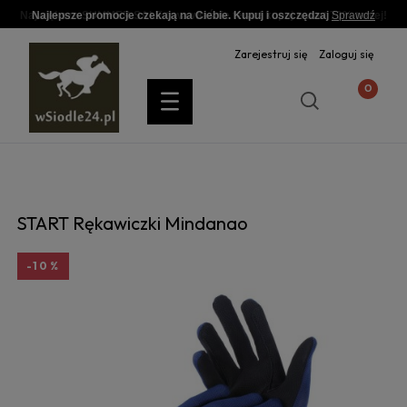
Najlepsze promocje czekają na Ciebie. Kupuj i oszczędzaj
Sprawdź
Zarejestruj się
Zaloguj się
START Rękawiczki Mindanao
-10%