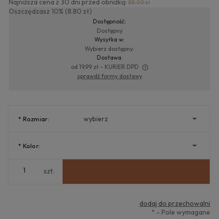
Najniższa cena z 30 dni przed obniżką:
88,00 zł
Oszczędzasz 10% (8.80 zł)
Dostępność:
Dostępny
Wysyłka w:
Wybierz dostępny:
Dostawa:
od 19,99 zł
- KURIER DPD
sprawdź formy dostawy
Cena nie zawiera ewentualnych kosztów płatności
*
Rozmiar:
*
Kolor:
szt.
dodaj do przechowalni
*
- Pole wymagane