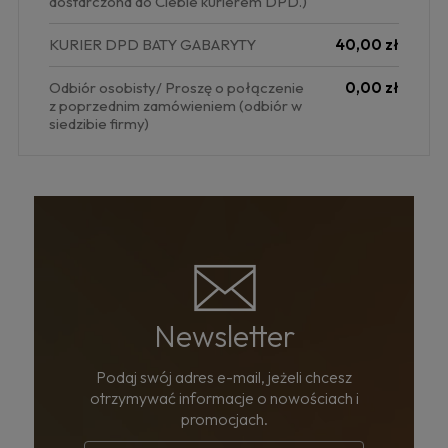
dostarczona do Ciebie kurierem DPD.)
KURIER DPD BATY GABARYTY
40,00 zł
Odbiór osobisty/ Proszę o połączenie
0,00 zł
z poprzednim zamówieniem
(odbiór w
siedzibie firmy)
Newsletter
Podaj swój adres e-mail, jeżeli chcesz
otrzymywać informacje o nowościach i
promocjach.