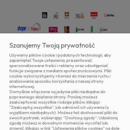
Szanujemy Twoją prywatność
Używamy plików cookie i podobnych technologii, aby
zapamiętać Twoje ustawienia, prezentować
Znajdź nas na
spersonalizowane treści i reklamy oraz udostępniać
funkcje związane z mediami społecznościowymi. Pliki
cookie wykorzystujemy również do mierzenia ruchu i
analizowania sposobu korzystania z naszej strony
internetowej.
Domyślnie włączone są jedynie pliki niezbędne do
poprawnego działania strony. Poniżej możesz
zaakceptować wszystkie rodzaje plików, klikając
O NAS
"Zaakceptuj wszystkie", lub odmówić ich używania (z
wyjątkiem niezbędnych). Możesz też dostosować pliki do
swoich potrzeb, wybierając "Dostosuj zgody". Udzieloną
OBSŁUGA KLIENTA
zgodę możesz w dowolnym momencie wycofać lub
zmienić, klikając w link "Ustawienia plików cookies" na dole