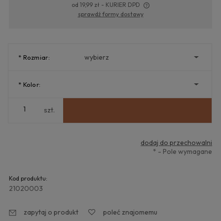
od 19,99 zł
- KURIER DPD
sprawdź formy dostawy
Cena nie zawiera ewentualnych kosztów płatności
*
Rozmiar:
*
Kolor:
szt.
dodaj do przechowalni
*
- Pole wymagane
Kod produktu:
21020003
zapytaj o produkt
poleć znajomemu