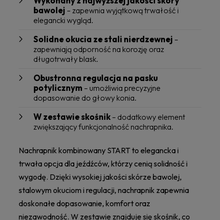
Wykonany z najwyższej jakości skóry
bawolej
– zapewnia wyjątkową trwałość i
elegancki wygląd.
Solidne okucia ze stali nierdzewnej
–
zapewniają odporność na korozję oraz
długotrwały blask.
Obustronna regulacja na pasku
potylicznym
– umożliwia precyzyjne
dopasowanie do głowy konia.
W zestawie skośnik
– dodatkowy element
zwiększający funkcjonalność nachrapnika.
Nachrapnik kombinowany START to elegancka i
trwała opcja dla jeźdźców, którzy cenią solidność i
wygodę. Dzięki wysokiej jakości skórze bawolej,
stalowym okuciom i regulacji, nachrapnik zapewnia
doskonałe dopasowanie, komfort oraz
niezawodność. W zestawie znajduje się skośnik, co