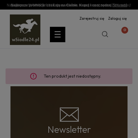
Największa SUMMER SALE trwa właśnie teraz! kupuj nawet 70% taniej!
Najlepsze promocje czekają na Ciebie. Kupuj i oszczędzaj
Sprawdź
Zarejestruj się
Zaloguj się
Ten produkt jest niedostępny.
Newsletter