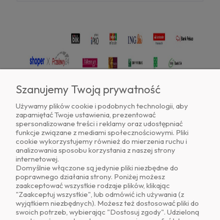
Szanujemy Twoją prywatność
Używamy plików cookie i podobnych technologii, aby
zapamiętać Twoje ustawienia, prezentować
Znajdź nas na
spersonalizowane treści i reklamy oraz udostępniać
funkcje związane z mediami społecznościowymi. Pliki
cookie wykorzystujemy również do mierzenia ruchu i
analizowania sposobu korzystania z naszej strony
internetowej.
Domyślnie włączone są jedynie pliki niezbędne do
poprawnego działania strony. Poniżej możesz
zaakceptować wszystkie rodzaje plików, klikając
O NAS
"Zaakceptuj wszystkie", lub odmówić ich używania (z
wyjątkiem niezbędnych). Możesz też dostosować pliki do
swoich potrzeb, wybierając "Dostosuj zgody". Udzieloną
OBSŁUGA KLIENTA