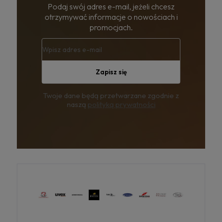
Podaj swój adres e-mail, jeżeli chcesz
otrzymywać informacje o nowościach i
promocjach.
Zapisz się
Twoje dane będą przetwarzane zgodnie z
naszą
polityką prywatności