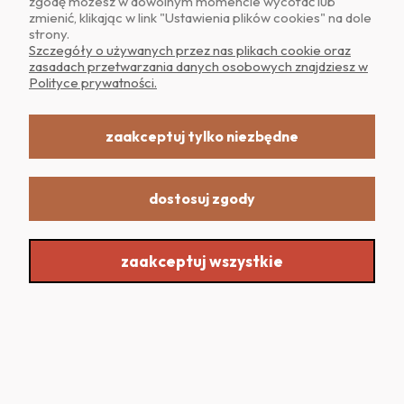
zgodę możesz w dowolnym momencie wycofać lub
zmienić, klikając w link "Ustawienia plików cookies" na dole
strony.
POMOC
Szczegóły o używanych przez nas plikach cookie oraz
zasadach przetwarzania danych osobowych znajdziesz w
Polityce prywatności.
MOJE KONTO
zaakceptuj tylko niezbędne
dostosuj zgody
Realizacja: Dpl Agency -
Szablony Shoper
zaakceptuj wszystkie
Sklep internetowy Shoper.pl