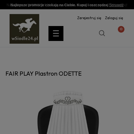
Najlepsze promocje czekają na Ciebie. Kupuj i oszczędzaj
Sprawdź
Zarejestruj się
Zaloguj się
FAIR PLAY Plastron ODETTE