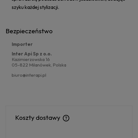
szyku każdej stylizacji.
Bezpieczeństwo
Importer
Inter Api Sp z o.o.
Kazimierzowska 16
05-822 Milanówek, Polska
biuro@interapi.pl
Koszty dostawy
Cena nie zawiera ewentualnych kosztów płatności