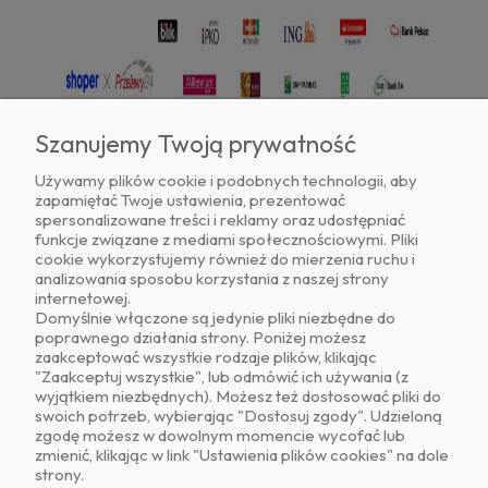
Szanujemy Twoją prywatność
Używamy plików cookie i podobnych technologii, aby
zapamiętać Twoje ustawienia, prezentować
Znajdź nas na
spersonalizowane treści i reklamy oraz udostępniać
funkcje związane z mediami społecznościowymi. Pliki
cookie wykorzystujemy również do mierzenia ruchu i
analizowania sposobu korzystania z naszej strony
internetowej.
Domyślnie włączone są jedynie pliki niezbędne do
poprawnego działania strony. Poniżej możesz
zaakceptować wszystkie rodzaje plików, klikając
O NAS
"Zaakceptuj wszystkie", lub odmówić ich używania (z
wyjątkiem niezbędnych). Możesz też dostosować pliki do
swoich potrzeb, wybierając "Dostosuj zgody". Udzieloną
OBSŁUGA KLIENTA
zgodę możesz w dowolnym momencie wycofać lub
zmienić, klikając w link "Ustawienia plików cookies" na dole
strony.
POMOC