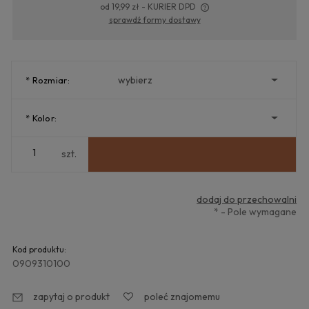
od 19,99 zł
- KURIER DPD
sprawdź formy dostawy
Cena nie zawiera ewentualnych kosztów płatności
*
Rozmiar:
*
Kolor:
szt.
dodaj do przechowalni
*
- Pole wymagane
Kod produktu:
0909310100
zapytaj o produkt
poleć znajomemu