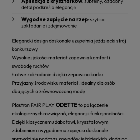
Aplikacja z kryształków
: subtelny, ozdobny
detal podkreśla elegancję
Wygodne zapięcie na rzep
: szybkie
zakładanie i zdejmowanie
Elegancki design doskonale uzupełnia jeździecki strój
konkursowy
Wysokiej jakości materiał zapewnia komfort i
swobodę ruchów
Łatwe zakładanie dzięki rzepowi na karku
Przyjazny środowisku materiał, idealny dla osób
dbających o zrównoważoną modę
ODETTE
Plastron FAIR PLAY
to połączenie
ekologicznych rozwiązań, elegancji i funkcjonalności.
Dzięki klasycznemu żabotowi, kryształowym
zdobieniom i wygodnemu zapięciu doskonale
sprawdzi się podczas zawodów jeździeckich, dodając