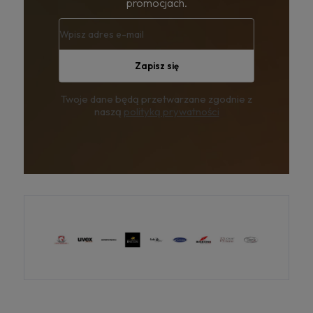
promocjach.
Zapisz się
Twoje dane będą przetwarzane zgodnie z
naszą
polityką prywatności