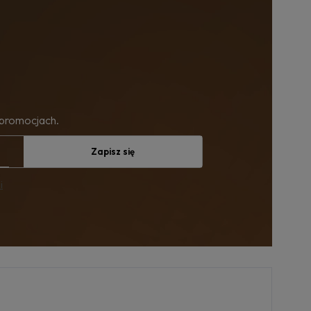
 promocjach.
Zapisz się
i