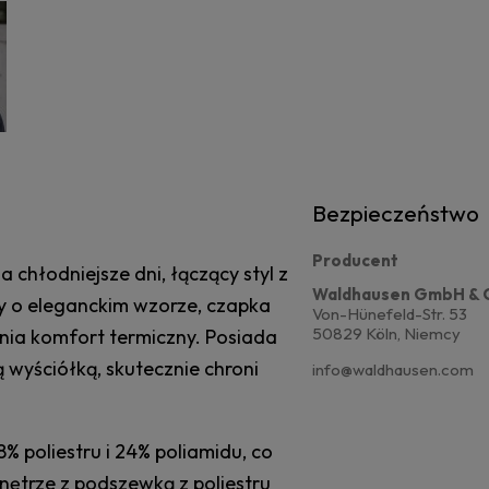
Bezpieczeństwo
Producent
chłodniejsze dni, łączący styl z
Waldhausen GmbH & 
ny o eleganckim wzorze, czapka
Von-Hünefeld-Str. 53
50829 Köln, Niemcy
wnia komfort termiczny. Posiada
wyściółką, skutecznie chroni
info@waldhausen.com
% poliestru i 24% poliamidu, co
nętrze z podszewką z poliestru