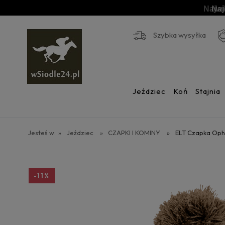
Naj
Szybka wysyłka
Jeździec
Koń
Stajnia
Jesteś w:
»
Jeździec
»
CZAPKI I KOMINY
»
ELT Czapka Oph
-11%