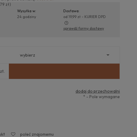
79 zł)
Wysyłka w:
Dostawa:
24 godziny
od 19,99 zł
- KURIER DPD
sprawdź formy dostawy
na nie zawiera ewentualnych
sztów płatności
zt.
dodaj do przechowalni
*
- Pole wymagane
ukt
poleć znajomemu