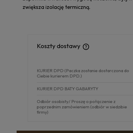
zwiększa izolację termiczną.
Koszty dostawy
Cena nie zawiera ewentu
kosztów płatności
KURIER DPD
(Paczka zostanie dostarczona do
Ciebie kurierem DPD.)
KURIER DPD BATY GABARYTY
Odbiór osobisty/ Proszę o połączenie z
poprzednim zamówieniem
(odbiór w siedzibie
firmy)