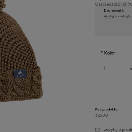
Oszczędzasz 11% (9.
Dostępność:
dostępny od ręki
Ce
ko
*
Kolor:
s
Kod produktu:
32600
zapytaj o prod