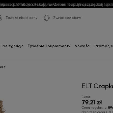
lepsze promocje czekają na Ciebie. Kupuj i oszczędzaj
Spr
Zawsze niskie ceny
Zwróć bez obaw
Pielęgnacja
Żywienie I Suplementy
Nowości
Promocj
elia
ELT Czapk
Cena:
79,21 zł
Cena regularna:
89
Najniższa cena z 30