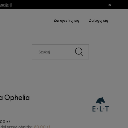
awdź
Zarejestruj się
Zaloguj się
e
a Ophelia
,00 zł
 dni przed obniżką:
80,00 zł