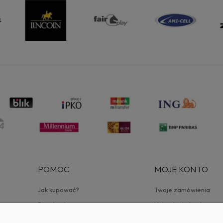
POMOC
MOJE KONTO
Jak kupować?
Twoje zamówienia
Regulamin
Ustawienia konta
a
Ulubione