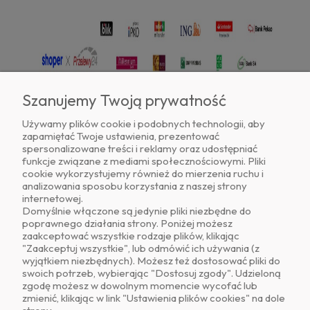
Szanujemy Twoją prywatność
Używamy plików cookie i podobnych technologii, aby
zapamiętać Twoje ustawienia, prezentować
Znajdź nas na
spersonalizowane treści i reklamy oraz udostępniać
funkcje związane z mediami społecznościowymi. Pliki
cookie wykorzystujemy również do mierzenia ruchu i
analizowania sposobu korzystania z naszej strony
internetowej.
Domyślnie włączone są jedynie pliki niezbędne do
poprawnego działania strony. Poniżej możesz
zaakceptować wszystkie rodzaje plików, klikając
O NAS
"Zaakceptuj wszystkie", lub odmówić ich używania (z
wyjątkiem niezbędnych). Możesz też dostosować pliki do
swoich potrzeb, wybierając "Dostosuj zgody". Udzieloną
OBSŁUGA KLIENTA
zgodę możesz w dowolnym momencie wycofać lub
zmienić, klikając w link "Ustawienia plików cookies" na dole