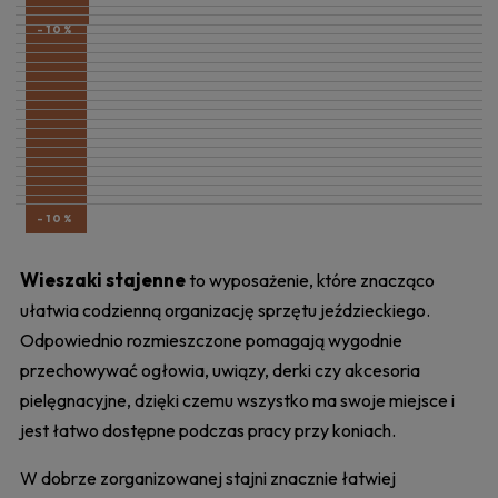
-10%
-28%
-10%
-10%
-10%
-10%
-10%
-10%
-10%
-10%
-10%
-10%
-10%
-10%
-10%
-10%
-10%
-10%
-10%
-10%
-10%
-10%
Wieszaki stajenne
to wyposażenie, które znacząco
ułatwia codzienną organizację sprzętu jeździeckiego.
Odpowiednio rozmieszczone pomagają wygodnie
przechowywać ogłowia, uwiązy, derki czy akcesoria
pielęgnacyjne, dzięki czemu wszystko ma swoje miejsce i
jest łatwo dostępne podczas pracy przy koniach.
W dobrze zorganizowanej stajni znacznie łatwiej