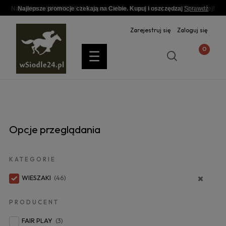
Najlepsze promocje czekają na Ciebie. Kupuj i oszczędzaj
Sprawdź
Zarejestruj się
Zaloguj się
Opcje przeglądania
KATEGORIE
WIESZAKI
(46)
PRODUCENT
FAIR PLAY
(3)