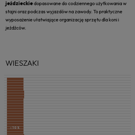
jeździeckie
dopasowane do codziennego użytkowania w
stajni oraz podczas wyjazdów na zawody. To praktyczne
wyposażenie ułatwiające organizację sprzętu dla koni i
jeźdźców.
WIESZAKI
-10%
-10%
-10%
-19%
-10%
-22%
-14%
-10%
-10%
-10%
-10%
-10%
-10%
-10%
-10%
-10%
-10%
-10%
-10%