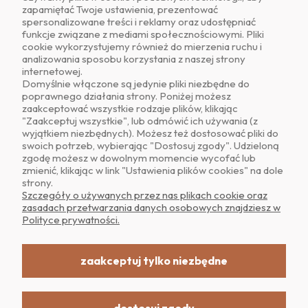
zapamiętać Twoje ustawienia, prezentować
Znajdź nas na
spersonalizowane treści i reklamy oraz udostępniać
funkcje związane z mediami społecznościowymi. Pliki
cookie wykorzystujemy również do mierzenia ruchu i
analizowania sposobu korzystania z naszej strony
internetowej.
Domyślnie włączone są jedynie pliki niezbędne do
poprawnego działania strony. Poniżej możesz
zaakceptować wszystkie rodzaje plików, klikając
O NAS
"Zaakceptuj wszystkie", lub odmówić ich używania (z
wyjątkiem niezbędnych). Możesz też dostosować pliki do
swoich potrzeb, wybierając "Dostosuj zgody". Udzieloną
OBSŁUGA KLIENTA
zgodę możesz w dowolnym momencie wycofać lub
zmienić, klikając w link "Ustawienia plików cookies" na dole
strony.
POMOC
Szczegóły o używanych przez nas plikach cookie oraz
zasadach przetwarzania danych osobowych znajdziesz w
Polityce prywatności.
MOJE KONTO
zaakceptuj tylko niezbędne