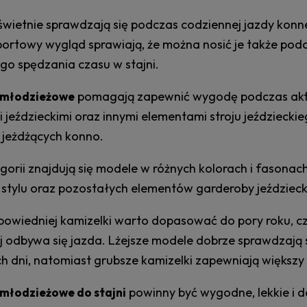
 świetnie sprawdzają się podczas codziennej jazdy konn
sportowy wygląd sprawiają, że można nosić je także p
go spędzania czasu w stajni.
pomagają zapewnić wygodę podczas aktyw
 młodzieżowe
 jeździeckimi oraz innymi elementami stroju jeździecki
 jeżdżących konno.
gorii znajdują się modele w różnych kolorach i fasona
stylu oraz pozostałych elementów garderoby jeździecki
owiedniej kamizelki warto dopasować do pory roku, cz
ej odbywa się jazda. Lżejsze modele dobrze sprawdzają 
ch dni, natomiast grubsze kamizelki zapewniają większ
powinny być wygodne, lekkie i 
 młodzieżowe do stajni