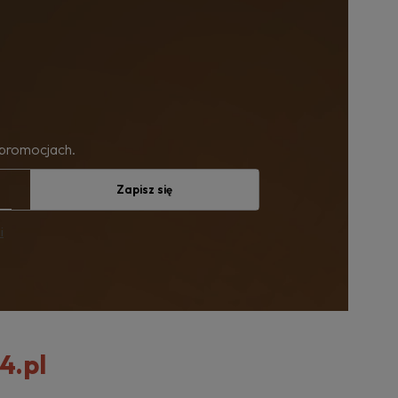
 promocjach.
Zapisz się
i
4.pl