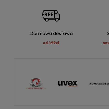
Darmowa dostawa
S
od 499zł
na