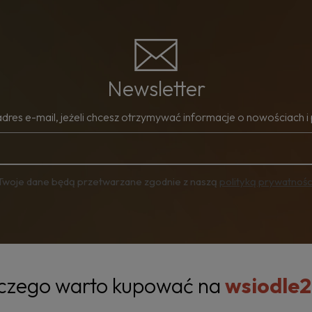
Newsletter
adres e-mail, jeżeli chcesz otrzymywać informacje o nowościach i
Twoje dane będą przetwarzane zgodnie z naszą
polityką prywatnośc
czego warto kupować na
wsiodle2