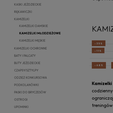
KASKI JEŹDZIECKIE
RĘKAWICZKI
KAMIZELKI
KAMIZELKI DAMSKIE
KAMI
KAMIZELKI MŁODZIEŻOWE
KAMIZELKI MĘSKIE
-35%
KAMIZELKI OCHRONNE
-11%
BATY I PALCATY
BUTY JEŹDZIECKIE
-68%
CZAPSY/SZTYLPY
ODZIEŻ KONKURSOWA
Kamizelki
PODKOLANÓWKI
codzienny
PASKI DO BRYCZESÓW
ogranicza
OSTROGI
treningów 
UPOMINKI