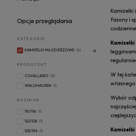
Kamizelki
fasony i 
Opcje przeglądania
codzienne
KATEGORIE
Kamizelki
KAMIZELKI MŁODZIEŻOWE
(4)
legginsami
regularnie
PRODUCENT
W tej kate
COVALLIERO
(3)
własnego 
WALDHAUSEN
(1)
Wybór odp
ROZMIAR
najczęści
110/116
(1)
cieplejszy
122/128
(1)
Kamizelki
128/134
(1)