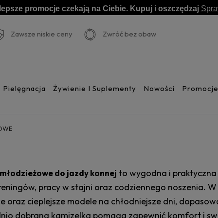
lepsze promocje czekają na Ciebie. Kupuj i oszczędzaj
Spr
Zawsze niskie ceny
Zwróć bez obaw
Pielęgnacja
Żywienie I Suplementy
Nowości
Promocj
ŻOWE
to wygodna i praktyczna 
 młodzieżowe do jazdy konnej
eningów, pracy w stajni oraz codziennego noszenia. W te
we oraz cieplejsze modele na chłodniejsze dni, dopaso
io dobrana kamizelka pomaga zapewnić komfort i sw