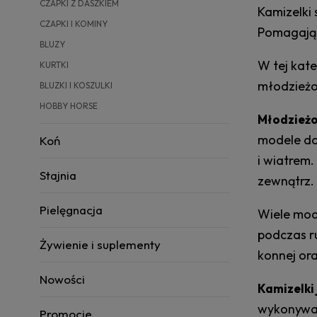
CZAPKI Z DASZKIEM
Kamizelki 
CZAPKI I KOMINY
Pomagają 
BLUZY
W tej kat
KURTKI
młodzieżo
BLUZKI I KOSZULKI
HOBBY HORSE
Młodzieżo
modele do
Koń
i wiatrem
Stajnia
zewnątrz.
Pielęgnacja
Wiele mod
podczas r
Żywienie i suplementy
konnej or
Nowości
Kamizelki 
wykonywan
Promocje