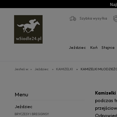
Naj
Szybka wysyłka
Jeździec
Koń
Stajnia
Jesteś w:
»
Jeździec
»
KAMIZELKI
»
KAMIZELKI MŁODZIE
Kamizelki
Menu
podczas tr
Jeździec
przejścio
BRYCZESY I BREGGINSY
Odpowiedn