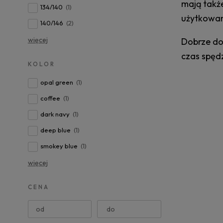
mają także
134/140
(1)
użytkowan
140/146
(2)
więcej
Dobrze do
czas spędz
KOLOR
opal green
(1)
coffee
(1)
dark navy
(1)
deep blue
(1)
smokey blue
(1)
więcej
CENA
od
do