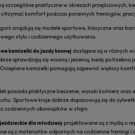
są szczególnie praktyczne w okresach przejściowych, ki
utrzymać komfort podczas porannych treningów, pracy 
egorii znajdują się modele sportowe, klasyczne oraz 
wego stylu i codziennego użytkowania.
dostępne są w różnych wa
we kamizelki do jazdy konnej
brze sprawdzają się wiosną i jesienią, kiedy potrzebn
. Ocieplane kamizelki pomagają zapewnić większy komfo
eli posiada praktyczne kieszenie, wysoki kołnierz ora
uchu. Sportowe kroje dobrze dopasowują się do sylwe
az codziennych obowiązków w stajni.
projektowane są z myślą o r
jeździeckie dla młodzieży
e są z materiałów odpornych na codzienne treningi i a