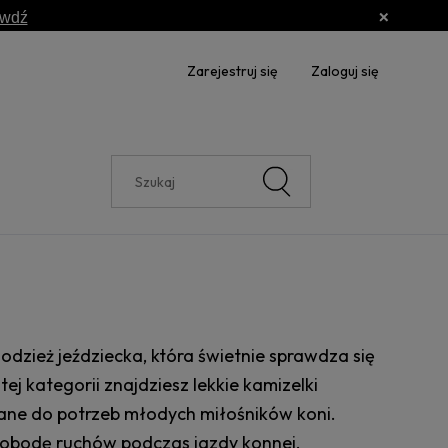
awdź
Zarejestruj się
Zaloguj się
e
odzież jeździecka, która świetnie sprawdza się
j kategorii znajdziesz lekkie kamizelki
wane do potrzeb młodych miłośników koni.
obodę ruchów podczas jazdy konnej.