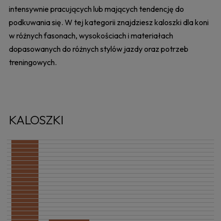
intensywnie pracujących lub mających tendencję do
podkuwania się. W tej kategorii znajdziesz kaloszki dla koni
w różnych fasonach, wysokościach i materiałach
dopasowanych do różnych stylów jazdy oraz potrzeb
treningowych.
KALOSZKI
-10%
-10%
-10%
-10%
-10%
-10%
-10%
-10%
-10%
-10%
-10%
-10%
-10%
-10%
-10%
-10%
-10%
-10%