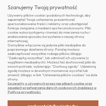
Szanujemy Twoją prywatność
Używamy plików cookie i podobnych technologii, aby
zapamiętać Twoje ustawienia, prezentować
Znajdź nas na
spersonalizowane treści i reklamy oraz udostępniać
funkcje związane z mediami społecznościowymi. Pliki
cookie wykorzystujemy również do mierzenia ruchu i
analizowania sposobu korzystania z naszej strony
internetowej.
Domyślnie włączone są jedynie pliki niezbędne do
poprawnego działania strony. Poniżej możesz
zaakceptować wszystkie rodzaje plików, klikając
O NAS
"Zaakceptuj wszystkie", lub odmówić ich używania (z
wyjątkiem niezbędnych). Możesz też dostosować pliki do
swoich potrzeb, wybierając "Dostosuj zgody". Udzieloną
OBSŁUGA KLIENTA
zgodę możesz w dowolnym momencie wycofać lub
zmienić, klikając w link "Ustawienia plików cookies" na dole
strony.
POMOC
Szczegóły o używanych przez nas plikach cookie oraz
zasadach przetwarzania danych osobowych znajdziesz w
Polityce prywatności.
MOJE KONTO