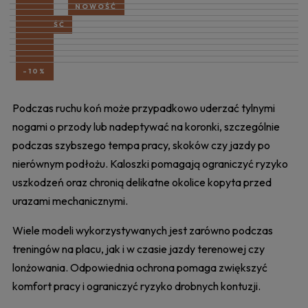
-10%
-10%
NOWOŚĆ
-10%
-10%
NOWOŚĆ
-10%
-10%
-10%
-10%
-10%
-10%
-10%
-10%
Podczas ruchu koń może przypadkowo uderzać tylnymi
nogami o przody lub nadeptywać na koronki, szczególnie
podczas szybszego tempa pracy, skoków czy jazdy po
nierównym podłożu. Kaloszki pomagają ograniczyć ryzyko
uszkodzeń oraz chronią delikatne okolice kopyta przed
urazami mechanicznymi.
Wiele modeli wykorzystywanych jest zarówno podczas
treningów na placu, jak i w czasie jazdy terenowej czy
lonżowania. Odpowiednia ochrona pomaga zwiększyć
komfort pracy i ograniczyć ryzyko drobnych kontuzji.