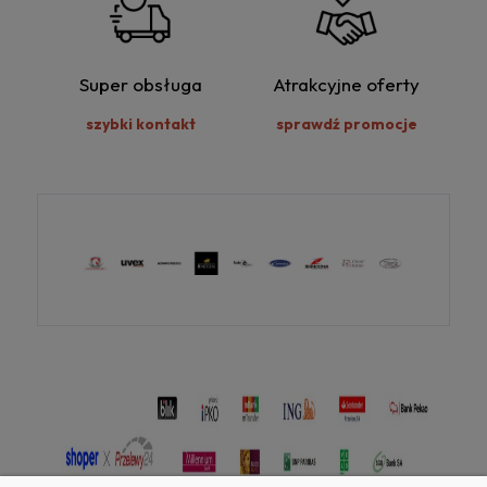
Super obsługa
Atrakcyjne oferty
szybki kontakt
sprawdź promocje