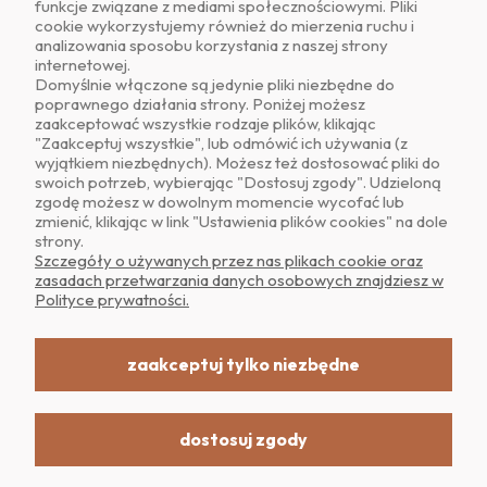
funkcje związane z mediami społecznościowymi. Pliki
cookie wykorzystujemy również do mierzenia ruchu i
analizowania sposobu korzystania z naszej strony
internetowej.
Domyślnie włączone są jedynie pliki niezbędne do
poprawnego działania strony. Poniżej możesz
zaakceptować wszystkie rodzaje plików, klikając
O NAS
"Zaakceptuj wszystkie", lub odmówić ich używania (z
wyjątkiem niezbędnych). Możesz też dostosować pliki do
swoich potrzeb, wybierając "Dostosuj zgody". Udzieloną
OBSŁUGA KLIENTA
zgodę możesz w dowolnym momencie wycofać lub
zmienić, klikając w link "Ustawienia plików cookies" na dole
strony.
POMOC
Szczegóły o używanych przez nas plikach cookie oraz
zasadach przetwarzania danych osobowych znajdziesz w
Polityce prywatności.
MOJE KONTO
zaakceptuj tylko niezbędne
dostosuj zgody
Realizacja: Dpl Agency -
Szablony Shoper