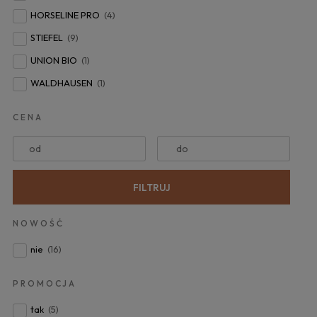
HORSELINE PRO
(4)
STIEFEL
(9)
UNION BIO
(1)
WALDHAUSEN
(1)
CENA
od
do
FILTRUJ
NOWOŚĆ
nie
(16)
PROMOCJA
tak
(5)