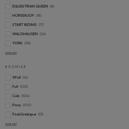
EQUESTRIAN QUEEN
(8)
HORSENJOY
(18)
START RIDING
(17)
WALDHAUSEN
(26)
YORK
(38)
więcej
ROZMIAR
XFull
(14)
Full
(103)
Cob
(104)
Pony
(100)
Foal/źrebięce
(13)
więcej