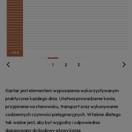
-10%
-10%
-10%
-10%
-10%
-10%
-10%
-10%
-10%
-10%
-10%
-10%
-10%
-10%
-10%
-10%
-10%
-10%
-10%
-10%
-10%
-10%
«
»
1
2
3
Kantar jest elementem wyposażenia wykorzystywanym
praktycznie każdego dnia. Ułatwia prowadzenie konia,
przypinanie na stanowisku, transport oraz wykonywanie
codziennych czynności pielęgnacyjnych. Właśnie dlatego
tak ważne jest, aby był wygodny i odpowiednio
dopasowany do budowy głowy konia.