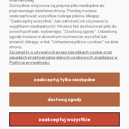
internetowej.
Domyślnie włączone są jedynie pliki niezbędne do
poprawnego działania strony. Poniżej możesz
zaakceptować wszystkie rodzaje plików, klikając
O NAS
"Zaakceptuj wszystkie", lub odmówić ich używania (z
wyjątkiem niezbędnych). Możesz też dostosować pliki do
swoich potrzeb, wybierając "Dostosuj zgody". Udzieloną
OBSŁUGA KLIENTA
zgodę możesz w dowolnym momencie wycofać lub
zmienić, klikając w link "Ustawienia plików cookies" na dole
strony.
POMOC
Szczegóły o używanych przez nas plikach cookie oraz
zasadach przetwarzania danych osobowych znajdziesz w
Polityce prywatności.
MOJE KONTO
zaakceptuj tylko niezbędne
dostosuj zgody
Realizacja: Dpl Agency -
Szablony Shoper
zaakceptuj wszystkie
Sklep internetowy Shoper.pl