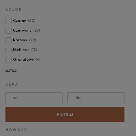
KOLOR
Czarny
(60)
Czerwony
(23)
Różowy
(29)
Niebieski
(17)
Granatowy
(41)
więcej
CENA
od
do
FILTRUJ
NOWOŚĆ