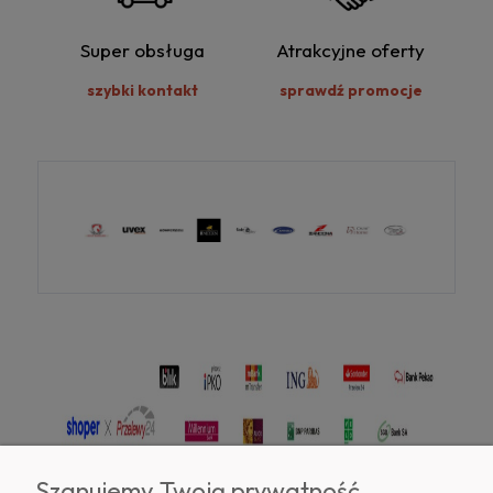
Super obsługa
Atrakcyjne oferty
szybki kontakt
sprawdź promocje
Szanujemy Twoją prywatność