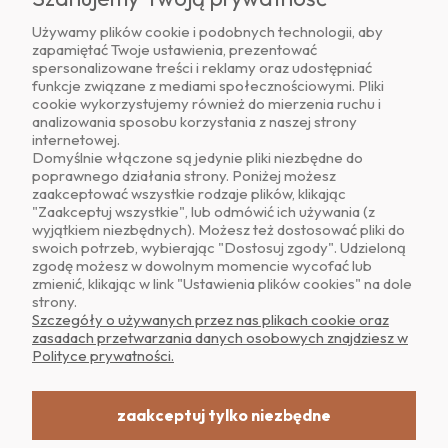
Używamy plików cookie i podobnych technologii, aby
zapamiętać Twoje ustawienia, prezentować
Znajdź nas na
spersonalizowane treści i reklamy oraz udostępniać
funkcje związane z mediami społecznościowymi. Pliki
cookie wykorzystujemy również do mierzenia ruchu i
analizowania sposobu korzystania z naszej strony
internetowej.
Domyślnie włączone są jedynie pliki niezbędne do
poprawnego działania strony. Poniżej możesz
zaakceptować wszystkie rodzaje plików, klikając
O NAS
"Zaakceptuj wszystkie", lub odmówić ich używania (z
wyjątkiem niezbędnych). Możesz też dostosować pliki do
swoich potrzeb, wybierając "Dostosuj zgody". Udzieloną
OBSŁUGA KLIENTA
zgodę możesz w dowolnym momencie wycofać lub
zmienić, klikając w link "Ustawienia plików cookies" na dole
strony.
POMOC
Szczegóły o używanych przez nas plikach cookie oraz
zasadach przetwarzania danych osobowych znajdziesz w
Polityce prywatności.
MOJE KONTO
zaakceptuj tylko niezbędne