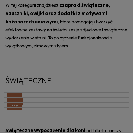
czapraki świąteczne,
W tej kategorii znajdziesz
nauszniki, owijki oraz dodatki z motywami
bożonarodzeniowymi
, które pomagają stworzyć
efektowne zestawy na święta, sesje zdjęciowe i świąteczne
wydarzenia w stajni. To połączenie funkcjonalności z
wyjątkowym, zimowym stylem.
ŚWIĄTECZNE
-11%
-11%
-10%
-11%
-11%
Świąteczne wyposażenie dla koni
od kilku lat cieszy