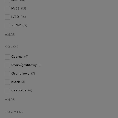
M/38
(13)
L/40
(16)
XL/42
(12)
więcej
KOLOR
Czarny
(9)
Szary/grafitowy
(1)
Granatowy
(7)
black
(3)
deepblue
(4)
więcej
ROZMIAR