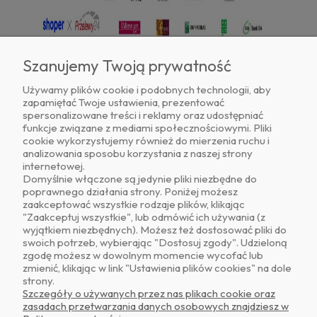
Szanujemy Twoją prywatność
Używamy plików cookie i podobnych technologii, aby
zapamiętać Twoje ustawienia, prezentować
Znajdź nas na
spersonalizowane treści i reklamy oraz udostępniać
funkcje związane z mediami społecznościowymi. Pliki
cookie wykorzystujemy również do mierzenia ruchu i
analizowania sposobu korzystania z naszej strony
internetowej.
Domyślnie włączone są jedynie pliki niezbędne do
poprawnego działania strony. Poniżej możesz
zaakceptować wszystkie rodzaje plików, klikając
O NAS
"Zaakceptuj wszystkie", lub odmówić ich używania (z
wyjątkiem niezbędnych). Możesz też dostosować pliki do
swoich potrzeb, wybierając "Dostosuj zgody". Udzieloną
OBSŁUGA KLIENTA
zgodę możesz w dowolnym momencie wycofać lub
zmienić, klikając w link "Ustawienia plików cookies" na dole
strony.
POMOC
Szczegóły o używanych przez nas plikach cookie oraz
zasadach przetwarzania danych osobowych znajdziesz w