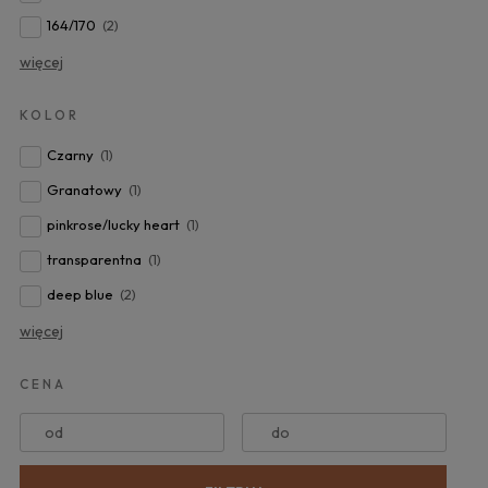
164/170
(2)
więcej
KOLOR
Czarny
(1)
Granatowy
(1)
pinkrose/lucky heart
(1)
transparentna
(1)
deep blue
(2)
więcej
CENA
od
do