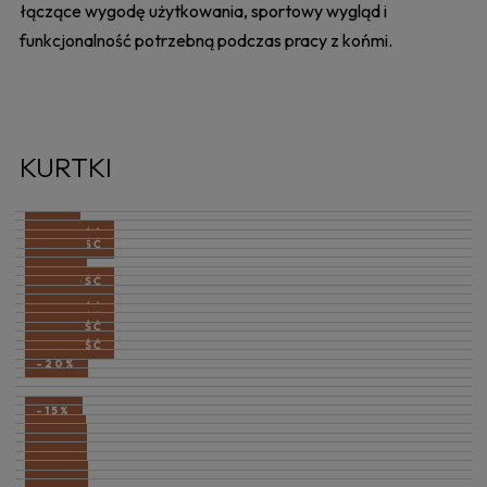
łączące wygodę użytkowania, sportowy wygląd i
funkcjonalność potrzebną podczas pracy z końmi.
KURTKI
-11%
NOWOŚĆ
NOWOŚĆ
-30%
-11%
-11%
NOWOŚĆ
-11%
-11%
NOWOŚĆ
NOWOŚĆ
NOWOŚĆ
-15%
NOWOŚĆ
-59%
-20%
-15%
-43%
-64%
-36%
-68%
-55%
-60%
-15%