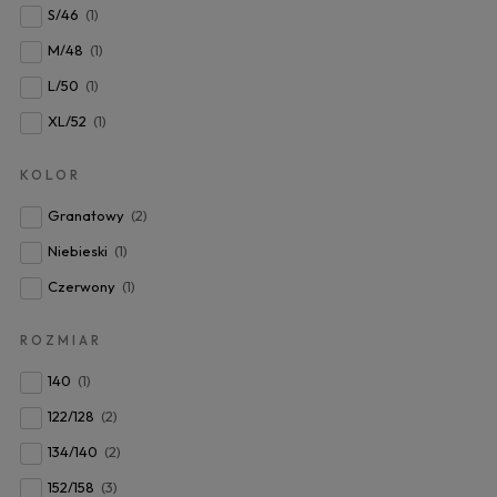
S/46
(1)
M/48
(1)
L/50
(1)
XL/52
(1)
KOLOR
Granatowy
(2)
Niebieski
(1)
Czerwony
(1)
ROZMIAR
140
(1)
122/128
(2)
134/140
(2)
152/158
(3)