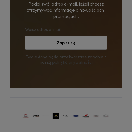
Podaj swój adres e-mail, jeżeli chcesz
otrzymywać informacje o nowościach i
promocjach.
Zapisz się
Twoje dane będą przetwarzane zgodnie z
naszą
polityką prywatności