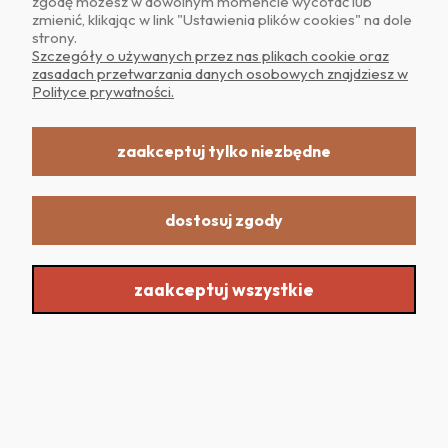
zgodę możesz w dowolnym momencie wycofać lub
zmienić, klikając w link "Ustawienia plików cookies" na dole
strony.
POMOC
Szczegóły o używanych przez nas plikach cookie oraz
zasadach przetwarzania danych osobowych znajdziesz w
Polityce prywatności.
MOJE KONTO
zaakceptuj tylko niezbędne
dostosuj zgody
Realizacja: Dpl Agency -
Szablony Shoper
zaakceptuj wszystkie
Sklep internetowy Shoper.pl