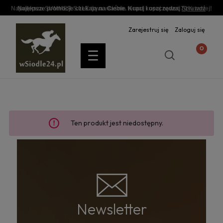
Największa SUMMER SALE trwa właśnie teraz! kupuj nawet 70% taniej!
Najlepsze promocje czekają na Ciebie. Kupuj i oszczędzaj
Sprawdź
Zarejestruj się
Zaloguj się
Ten produkt jest niedostępny.
Newsletter