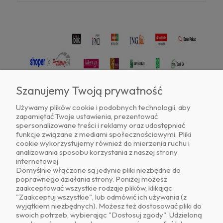
Szanujemy Twoją prywatność
Używamy plików cookie i podobnych technologii, aby
zapamiętać Twoje ustawienia, prezentować
Znajdź nas na
spersonalizowane treści i reklamy oraz udostępniać
funkcje związane z mediami społecznościowymi. Pliki
cookie wykorzystujemy również do mierzenia ruchu i
analizowania sposobu korzystania z naszej strony
internetowej.
Domyślnie włączone są jedynie pliki niezbędne do
poprawnego działania strony. Poniżej możesz
zaakceptować wszystkie rodzaje plików, klikając
O NAS
"Zaakceptuj wszystkie", lub odmówić ich używania (z
wyjątkiem niezbędnych). Możesz też dostosować pliki do
swoich potrzeb, wybierając "Dostosuj zgody". Udzieloną
OBSŁUGA KLIENTA