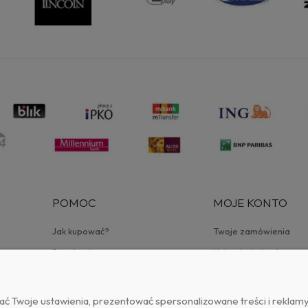
POMOC
MOJE KONTO
Jak kupować?
Twoje zamówienia
Regulamin
Ustawienia konta
a
Ulubione
ć Twoje ustawienia, prezentować spersonalizowane treści i reklam