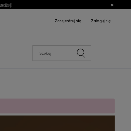
aniej!
awdź
Zarejestruj się
Zaloguj się
e