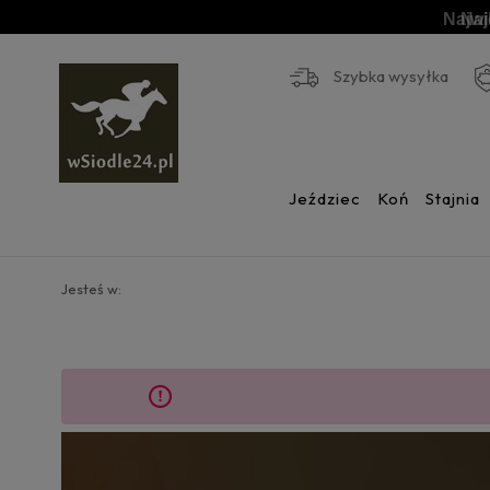
Najwi
Naj
Szybka wysyłka
Jeździec
Koń
Stajnia
Jesteś w: