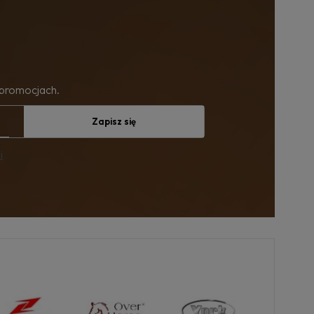
 promocjach.
Zapisz się
i