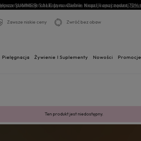
ększa SUMMER SALE trwa właśnie teraz! kupuj nawet 70% t
lepsze promocje czekają na Ciebie. Kupuj i oszczędzaj
Spr
Zawsze niskie ceny
Zwróć bez obaw
Pielęgnacja
Żywienie I Suplementy
Nowości
Promocj
Ten produkt jest niedostępny.